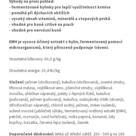
Výhody na první pohled:
- fermentované bylinky pro lepší využitelnost krmiva
- pomáhá při dýchacích obtížích
- vysoký obsah vitaminů, minerálů a stopových prvků
- vhodné pro koně citlivé na prach
- vhodné pro nervózní koně
EMH je vysoce účinný extrakt z bylin, fermentovaný pomocí
mikroorganismů, který přirozeně podporuje trávení.
Stravitelné bílkoviny: 60,0 g/kg
Stravitelná energie: 10,4 MJ/kg
Složení:
ječmen (vločkovaný), kukuřice (vločkovaná), ovesné otruby,
třtinová melasa, vojtěškové seno, pšeničné otruby, vojtěšková
moučka, uhličitan vápenatý, pelety z řepných řízků, kukuřice
(pufovaná), ječmen (pufovaný), kukuřice, svatojánský chléb (drcený),
difosforečnan vápenatý, chlorid sodný, ječmen, mrkev (sušená),
sušené ovocné (jablečné) výlisky, fermentovaný rostlinný extrakt (EMH),
petržel, rozmarýn, oxid hořečnatý, máta peprná, koriandr, listy
kopřivy, bazalka, červená řepa (sušená), česnek.
Doporučené dávkování:
lehká až střední zátěž: 250 - 500 g na 100