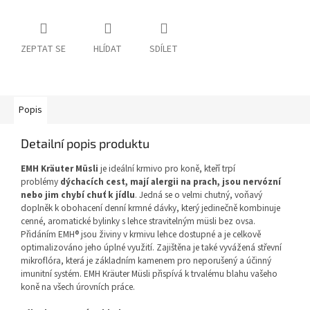
ZEPTAT SE
HLÍDAT
SDÍLET
Popis
Detailní popis produktu
EMH Kräuter Müsli
je ideální krmivo pro koně, kteří trpí
problémy
dýchacích cest, mají alergii na prach, jsou nervózní
nebo jim chybí chuť k jídlu
. Jedná se o velmi chutný, voňavý
doplněk k obohacení denní krmné dávky, který jedinečně kombinuje
cenné, aromatické bylinky s lehce stravitelným müsli bez ovsa.
Přidáním EMH® jsou živiny v krmivu lehce dostupné a je celkově
optimalizováno jeho úplné využití. Zajištěna je také vyvážená střevní
mikroflóra, která je základním kamenem pro neporušený a účinný
imunitní systém. EMH Kräuter Müsli přispívá k trvalému blahu vašeho
koně na všech úrovních práce.