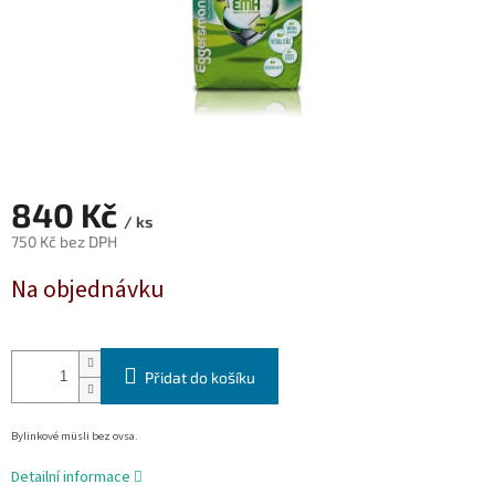
840 Kč
/ ks
750 Kč bez DPH
Měrná
Na objednávku
cena:
Přidat do košíku
Bylinkové müsli bez ovsa.
Detailní informace