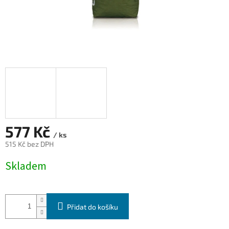
577 Kč
/ ks
515 Kč bez DPH
Měrná
Skladem
cena:
Přidat do košíku