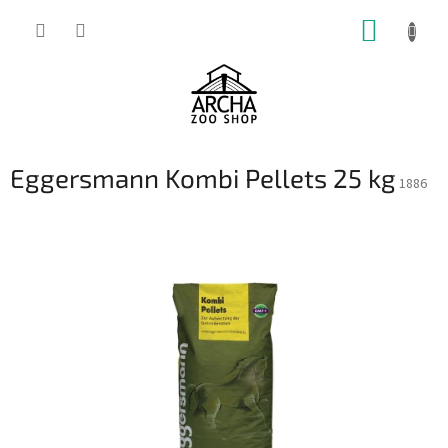
Přejít
NÁKUP
na
obsah
KOŠÍK
Eggersmann Kombi Pellets 25 kg
1886