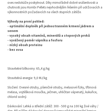
oves nedokáže poskytnout. Díky mimořádně dobré snášenlivosti a
chutnosti jsou Kombi Pellets nejvhodnějším řešením při udržovacích a
výkonnostních požadavcích na všech stupních zátěže.
Výhody na první pohled:
- optimální doplněk při jednostranném krmení jádrem a
senem
- vysoký obsah vitamínů, minerálů a stopových prvků
- vyvážený poměr vápníku a fosforu
- nízký obsah proteinu
- bez ovsa
Stravitelné bílkoviny: 65,4 g/kg
Stravitelná energie: 9,0 MJ/kg
Složení:
Ovesné otruby, pšeničné otruby, melasové řízky, třtinová
melasa, vojtěšková moučka, ječmen, uhličitan vápenatý, kukuřice,
chlorid sodný.
Dávkování:
Lehká a střední zátěž: 300 - 500 g na 100 kg živé váhy /
den. Při nižším dávkování doporučujeme přidat minerální krmivo.