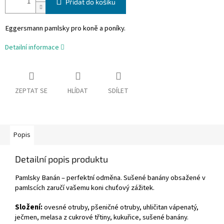
Přidat do košíku
Eggersmann pamlsky pro koně a poníky.
Detailní informace
ZEPTAT SE
HLÍDAT
SDÍLET
Popis
Detailní popis produktu
Pamlsky Banán – perfektní odměna. Sušené banány obsažené v
pamlscích zaručí vašemu koni chuťový zážitek.
Složení:
ovesné otruby, pšeničné otruby, uhličitan vápenatý,
ječmen, melasa z cukrové třtiny, kukuřice, sušené banány.