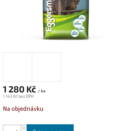
1 280 Kč
/ ks
1 143 Kč bez DPH
Měrná
Na objednávku
cena: