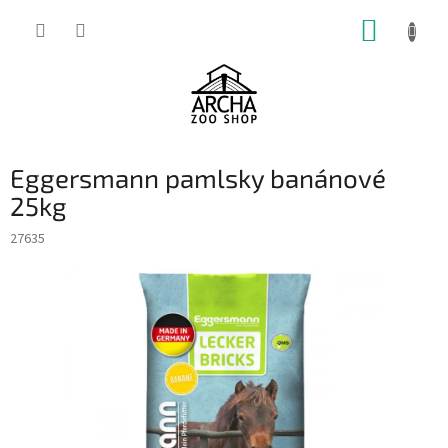
Přejít
NÁKUP
na
obsah
KOŠÍK
Eggersmann pamlsky banánové
25kg
27635