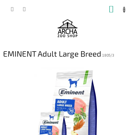
Přejít
NÁKUP
na
obsah
KOŠÍK
EMINENT Adult Large Breed
1805/3