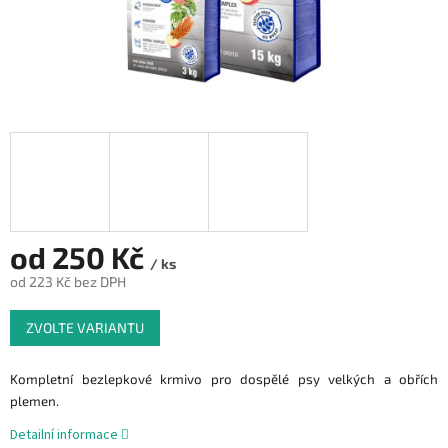
od
250 Kč
/ ks
od
223 Kč
bez DPH
Měrná
ZVOLTE VARIANTU
cena:
Kompletní bezlepkové krmivo pro dospělé psy velkých a obřích
plemen.
Detailní informace