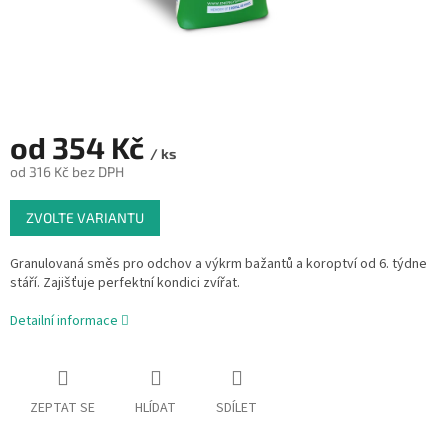
od
354 Kč
/ ks
od
316 Kč
bez DPH
Měrná
ZVOLTE VARIANTU
cena:
Granulovaná směs pro odchov a výkrm bažantů a koroptví od 6. týdne
stáří. Zajišťuje perfektní kondici zvířat.
Detailní informace
ZEPTAT SE
HLÍDAT
SDÍLET