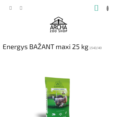
Přejít
NÁKUP
na
obsah
KOŠÍK
Energys BAŽANT maxi 25 kg
1543/40