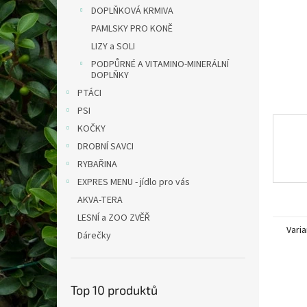
n
DOPLŇKOVÁ KRMIVA
e
PAMLSKY PRO KONĚ
l
LIZY a SOLI
PODPŮRNÉ A VITAMINO-MINERÁLNÍ
DOPLŇKY
PTÁCI
PSI
KOČKY
DROBNÍ SAVCI
RYBAŘINA
EXPRES MENU - jídlo pro vás
AKVA-TERA
LESNÍ a ZOO ZVĚŘ
Varia
Dárečky
Top 10 produktů