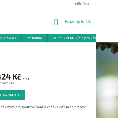
Přihlášení
NÁKUPNÍ
Prázdný košík
KOŠÍK
BNÍ SAVCI
RYBAŘINA
EXPRES MENU - jídlo pro vás
AKVA-
424 Kč
/ ks
č
bez DPH
E VARIANTU
né krmivo pro sportovní koně a koně ve vyšší nebo pracovní