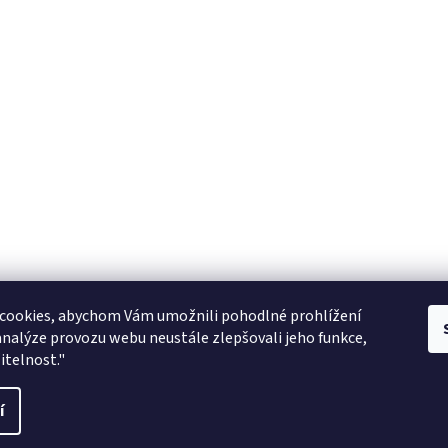
Zboží.cz
facebook zooarcha
Zoo Shop Archa
cookies, abychom Vám umožnili pohodlné prohlížení
analýze provozu webu neustále zlepšovali jeho funkce,
KRMIVA ENERGYS pro koně - GRANULE
itelnost."
ani
í
vit nastavení cookies