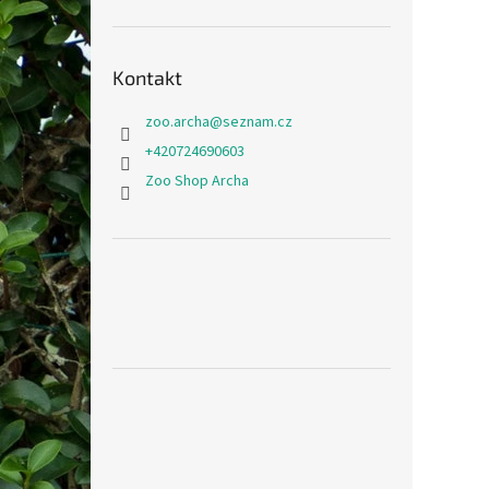
Kontakt
zoo.archa
@
seznam.cz
+420724690603
Zoo Shop Archa