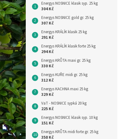
Energys NOSNICE klasik syp. 25 kg
304 Kč
Energys NOSNICE gold gr. 25 kg
307 Kč
Energys KRÁLÍK klasik 25 kg
291 Kč
Energys KRÁLÍK klasik forte 25 kg
294 Kč
Energys KRŮTA maxi gr. 25 kg
330 Kč
Energys KUŘE midi gr. 25 kg
312 Kč
Energys KACHNA maxi 25 kg
329 Kč
VaT - NOSNICE sypká 20 kg
225 Kč
Energys NOSNICE klasik syp. 10 kg
151 Kč
Energys KRŮTA midi forte gr. 25 kg
358 Kč