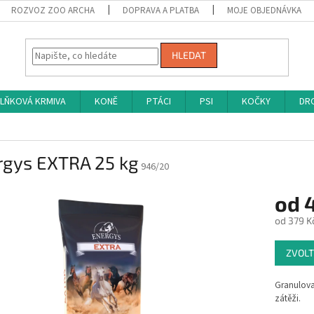
ROZVOZ ZOO ARCHA
DOPRAVA A PLATBA
MOJE OBJEDNÁVKA
HLEDAT
LŇKOVÁ KRMIVA
KONĚ
PTÁCI
PSI
KOČKY
DRO
rgys EXTRA 25 kg
946/20
od
od
379 K
Měrná
ZVOLT
cena:
Granulova
zátěži.