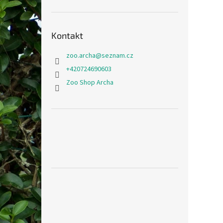
Kontakt
zoo.archa
@
seznam.cz
+420724690603
Zoo Shop Archa