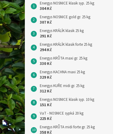
Energys NOSNICE klasik syp. 25 kg
304 Kč
Energys NOSNICE gold gr. 25 kg
307 Kč
Energys KRÁLÍK klasik 25 kg
291 Kč
Energys KRÁLÍK klasik forte 25 kg
294 Kč
Energys KRŮTA maxi gr. 25 kg
330 Kč
Energys KACHNA maxi 25 kg
329 Kč
Energys KUŘE midi gr. 25 kg
312 Kč
Energys NOSNICE klasik syp. 10 kg
151 Kč
VaT - NOSNICE sypká 20 kg
225 Kč
Energys KRŮTA midi forte gr. 25 kg
358 Kč