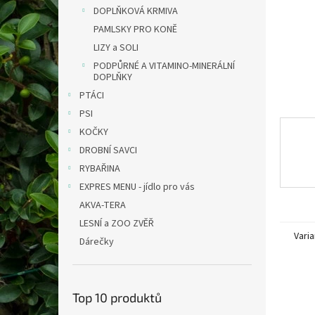
n
DOPLŇKOVÁ KRMIVA
e
PAMLSKY PRO KONĚ
l
LIZY a SOLI
PODPŮRNÉ A VITAMINO-MINERÁLNÍ
DOPLŇKY
PTÁCI
PSI
KOČKY
DROBNÍ SAVCI
RYBAŘINA
EXPRES MENU - jídlo pro vás
AKVA-TERA
LESNÍ a ZOO ZVĚŘ
Varia
Dárečky
Top 10 produktů