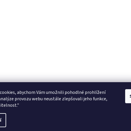
Zboží.cz
facebook zooarcha
Zoo Shop Archa
cookies, abychom Vám umožnili pohodlné prohlížení
analýze provozu webu neustále zlepšovali jeho funkce,
KRMIVA ENERGYS pro koně - GRANULE
itelnost."
ani
í
vit nastavení cookies