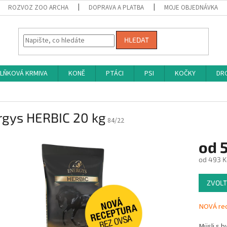
ROZVOZ ZOO ARCHA
DOPRAVA A PLATBA
MOJE OBJEDNÁVKA
HLEDAT
LŇKOVÁ KRMIVA
KONĚ
PTÁCI
PSI
KOČKY
DRO
rgys HERBIC 20 kg
84/22
od
od
493 K
Měrná
ZVOLT
cena:
NOVÁ rec
Müsli s b