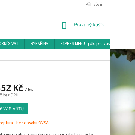
Přihlášení
NÁKUPNÍ
Prázdný košík
KOŠÍK
BNÍ SAVCI
RYBAŘINA
EXPRES MENU - jídlo pro vás
AKVA-
552 Kč
/ ks
č
bez DPH
E VARIANTU
eptura - bez obsahu OVSA!
ylinami pozitivně působící na trávení a dýchací cesty.