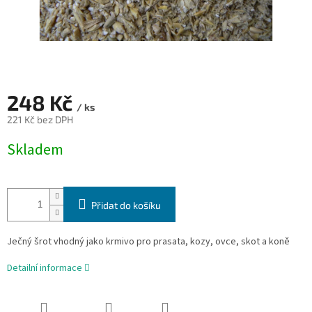
248 Kč
/ ks
221 Kč bez DPH
Měrná
Skladem
cena:
Přidat do košíku
Ječný šrot vhodný jako krmivo pro prasata, kozy, ovce, skot a koně
Detailní informace