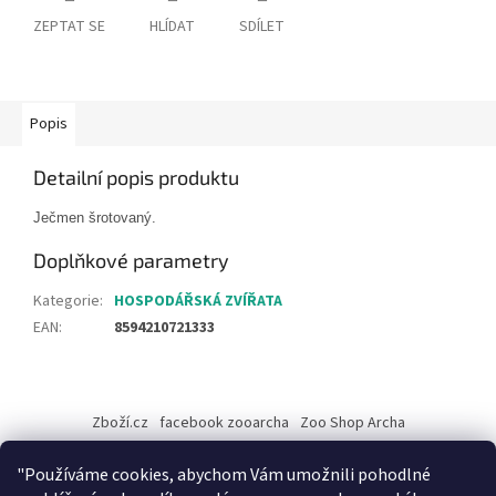
ZEPTAT SE
HLÍDAT
SDÍLET
Popis
Detailní popis produktu
Ječmen šrotovaný.
Doplňkové parametry
Kategorie
:
HOSPODÁŘSKÁ ZVÍŘATA
EAN
:
8594210721333
Z
á
Zboží.cz
facebook zooarcha
Zoo Shop Archa
p
a
KRMIVA ENERGYS pro koně - GRANULE
"Používáme cookies, abychom Vám umožnili pohodlné
t