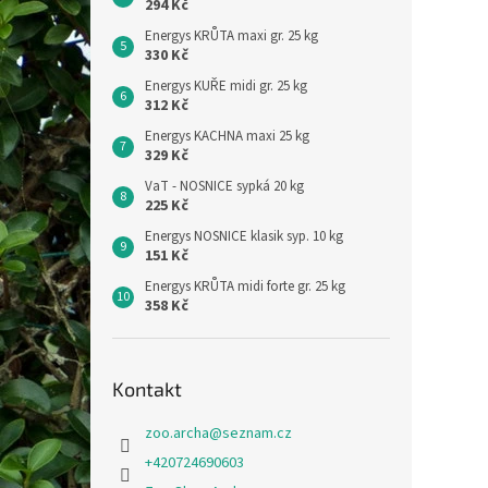
294 Kč
Energys KRŮTA maxi gr. 25 kg
330 Kč
Energys KUŘE midi gr. 25 kg
312 Kč
Energys KACHNA maxi 25 kg
329 Kč
VaT - NOSNICE sypká 20 kg
225 Kč
Energys NOSNICE klasik syp. 10 kg
151 Kč
Energys KRŮTA midi forte gr. 25 kg
358 Kč
Kontakt
zoo.archa
@
seznam.cz
+420724690603