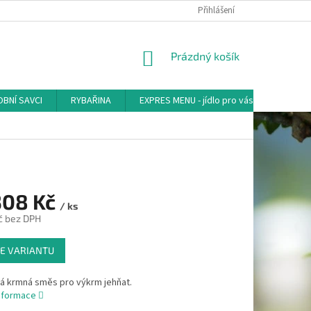
Přihlášení
NÁKUPNÍ
Prázdný košík
KOŠÍK
BNÍ SAVCI
RYBAŘINA
EXPRES MENU - jídlo pro vás
AKVA-
308 Kč
/ ks
č
bez DPH
E VARIANTU
á krmná směs pro výkrm jehňat.
informace