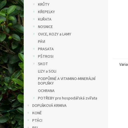
n
KRŮTY
e
KŘEPELKY
l
KUŘATA
NOSNICE
OVCE, KOZY a LAMY
PÁVI
PRASATA
PŠTROSI
SKOT
Varia
LIZY a SOLI
PODPŮRNÉ A VITAMINO-MINERÁLNÍ
DOPLŇKY
OCHRANA
POTŘEBY pro hospodářská zvířata
DOPLŇKOVÁ KRMIVA
KONĚ
PTÁCI