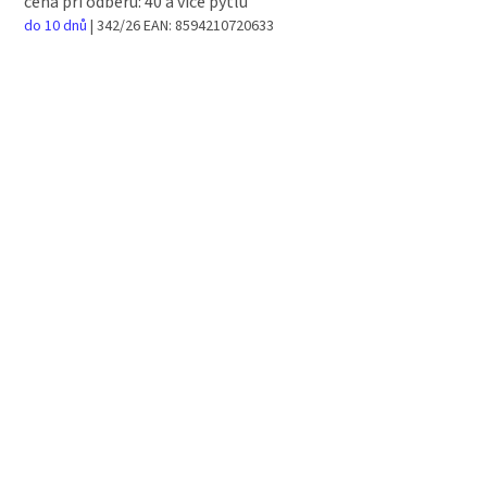
cena při odběru: 40 a více pytlů
do 10 dnů
| 342/26
EAN:
8594210720633