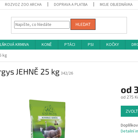
ROZVOZ ZOO ARCHA
DOPRAVA A PLATBA
MOJE OBJEDNÁVKA
HLEDAT
LŇKOVÁ KRMIVA
KONĚ
PTÁCI
PSI
KOČKY
DRO
5 kg
rgys JEHNĚ 25 kg
342/26
od
od
275 K
Měrná
ZVOLT
cena:
Doplňkov
Detailní 