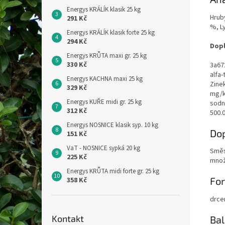
Energys KRÁLÍK klasik 25 kg
Hrubý
291 Kč
%, L
Energys KRÁLÍK klasik forte 25 kg
294 Kč
Dopl
Energys KRŮTA maxi gr. 25 kg
330 Kč
3a672
alfa
Energys KACHNA maxi 25 kg
Zine
329 Kč
mg/k
Energys KUŘE midi gr. 25 kg
sodn
312 Kč
500.
Energys NOSNICE klasik syp. 10 kg
Do
151 Kč
VaT - NOSNICE sypká 20 kg
Směs
225 Kč
množ
Energys KRŮTA midi forte gr. 25 kg
Fo
358 Kč
drce
Kontakt
Bal