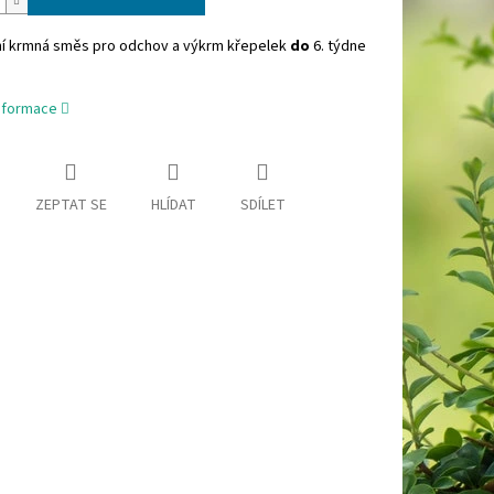
í krmná směs pro odchov a výkrm křepelek
do
6. týdne
informace
ZEPTAT SE
HLÍDAT
SDÍLET