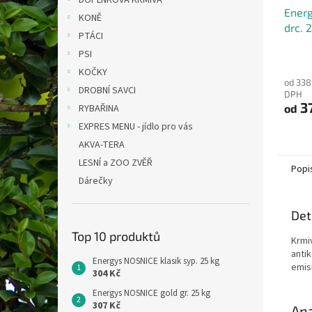
DOPLŇKOVÁ KRMIVA
Ener
KONĚ
drc. 
PTÁCI
PSI
KOČKY
od 338
DROBNÍ SAVCI
DPH
3
RYBAŘINA
od
EXPRES MENU - jídlo pro vás
AKVA-TERA
LESNÍ a ZOO ZVĚŘ
Popi
Dárečky
Det
Top 10 produktů
Krmi
anti
Energys NOSNICE klasik syp. 25 kg
emis
304 Kč
Energys NOSNICE gold gr. 25 kg
307 Kč
Ana