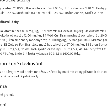
 protein 23.80 %, Hrubé oleje a tuky 3.00 %, Hrubá vláknina 3.20 %, Hrubý 
ysin 1.42 %, Methionin 0.57 %, Vápník 1.50 %, Fosfor 0.84 %, Sodík 0.14 %
ňkové látky
a Vitamin A 9990.00 m.j./kg, E671 Vitamin D3 2997.00 m.j./kg, 3a700 Vitamin E/
-tokoferol acetát 41.00 mg/kg, E4 Měď-Cu (Síran měďnatý pentahydrát) 20.0
k-Zn (Síran zinečnatý monohydrát) 73.00 mg/kg, E5 Mangan-Mn (Oxid mangan
g, E1 Železo-Fe (Síran železnatý heptahydrát) 67.00 mg/kg, E8 Selen-Se (se
ý) 0.50 mg/kg, 3b201 Jód-I (jodid draselný) 1.00 mg/kg, 4a1640 6-fytáza EC 
00 FTU/kg, Endo-1,4-beta-xylanáza EC 3.2.1.8 1600.00 U/kg
poručené dávkování
 podávejte v adlibitním množství. Křepelky musí mít volný přístup k dost
ství nezávadné pitné vody.
rma
né granule
ení