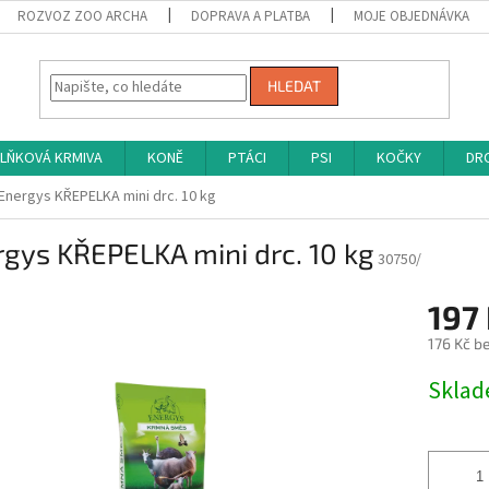
ROZVOZ ZOO ARCHA
DOPRAVA A PLATBA
MOJE OBJEDNÁVKA
HLEDAT
LŇKOVÁ KRMIVA
KONĚ
PTÁCI
PSI
KOČKY
DRO
Energys KŘEPELKA mini drc. 10 kg
gys KŘEPELKA mini drc. 10 kg
30750/
197
176 Kč b
Měrná
Skla
cena: