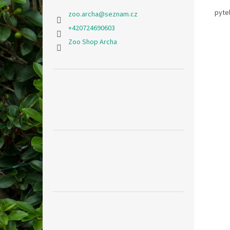
pytel
zoo.archa
@
seznam.cz
+420724690603
Zoo Shop Archa