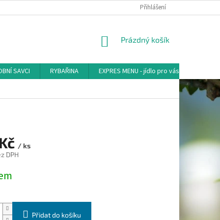
Přihlášení
NÁKUPNÍ
Prázdný košík
KOŠÍK
BNÍ SAVCI
RYBAŘINA
EXPRES MENU - jídlo pro vás
AKVA-
 Kč
/ ks
ez DPH
dem
Přidat do košíku