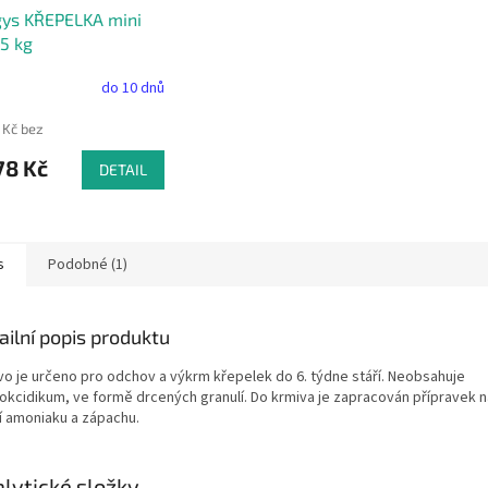
gys KŘEPELKA mini
25 kg
do 10 dnů
 Kč bez
78 Kč
DETAIL
s
Podobné (1)
ailní popis produktu
vo je určeno pro odchov a výkrm křepelek do 6. týdne stáří. Neobsahuje
kokcidikum, ve formě drcených granulí. Do krmiva je zapracován přípravek n
í amoniaku a zápachu.
lytické složky