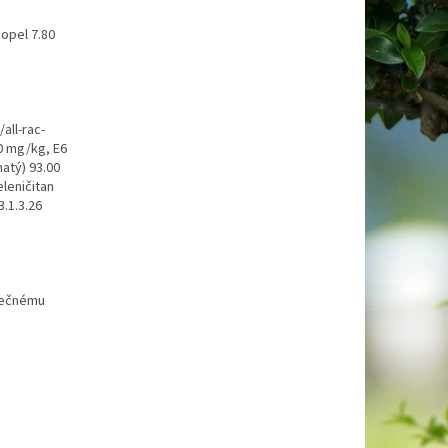
popel 7.80
all-rac-
0 mg/kg, E6
atý) 93.00
leničitan
3.1.3.26
atečnému