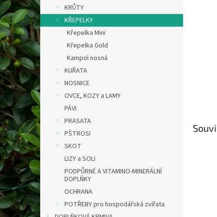
n
KRŮTY
e
KŘEPELKY
l
Křepelka Mini
Křepelka Gold
Kampol nosná
KUŘATA
NOSNICE
OVCE, KOZY a LAMY
PÁVI
PRASATA
Souvi
PŠTROSI
SKOT
LIZY a SOLI
PODPŮRNÉ A VITAMINO-MINERÁLNÍ
DOPLŇKY
OCHRANA
POTŘEBY pro hospodářská zvířata