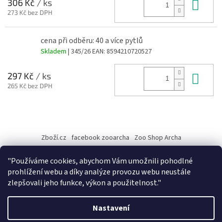
Do 
306 Kč
/ ks
273 Kč bez DPH
cena při odběru: 40 a více pytlů
Skladem
| 345/26
EAN:
8594210720527
Do 
297 Kč
/ ks
265 Kč bez DPH
Z
á
Zboží.cz
facebook zooarcha
Zoo Shop Archa
p
a
KRMIVA ENERGYS pro koně - GRANULE
"Používáme cookies, abychom Vám umožnili pohodlné
t
prohlížení webu a díky analýze provozu webu neustále
í
zlepšovali jeho funkce, výkon a použitelnost."
Vytvořil Shoptet
Nastavení