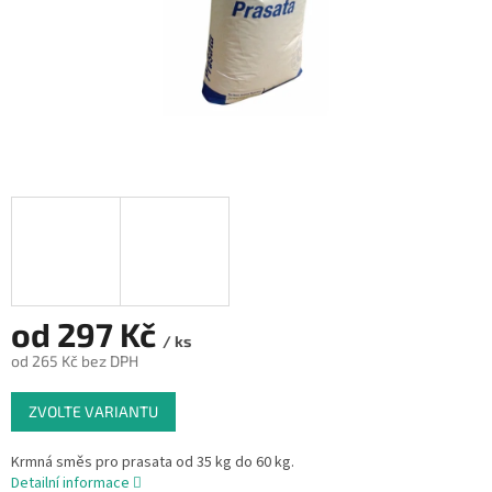
od
297 Kč
/ ks
od
265 Kč
bez DPH
Měrná
ZVOLTE VARIANTU
cena:
Krmná směs pro prasata od 35 kg do 60 kg.
Detailní informace