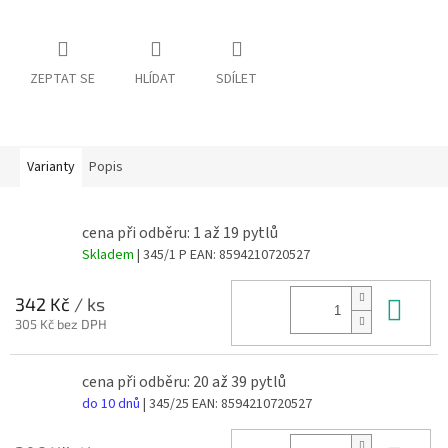
ZEPTAT SE
HLÍDAT
SDÍLET
Varianty
Popis
cena při odběru: 1 až 19 pytlů
Skladem
| 345/1 P
EAN:
8594210720527
Do 
342 Kč
/ ks
305 Kč bez DPH
cena při odběru: 20 až 39 pytlů
do 10 dnů
| 345/25
EAN:
8594210720527