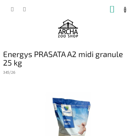
Přejít
NÁKUP
na
obsah
KOŠÍK
Energys PRASATA A2 midi granule
25 kg
345/26