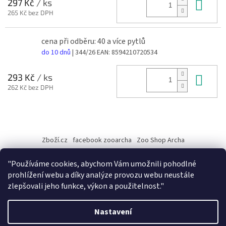
Do 
297 Kč
/ ks
265 Kč bez DPH
cena při odběru: 40 a více pytlů
do 10 dnů
| 344/26
EAN:
8594210720534
Do 
293 Kč
/ ks
262 Kč bez DPH
Z
á
Zboží.cz
facebook zooarcha
Zoo Shop Archa
p
a
KRMIVA ENERGYS pro koně - GRANULE
"Používáme cookies, abychom Vám umožnili pohodlné
t
prohlížení webu a díky analýze provozu webu neustále
í
zlepšovali jeho funkce, výkon a použitelnost."
Vytvořil Shoptet
Nastavení