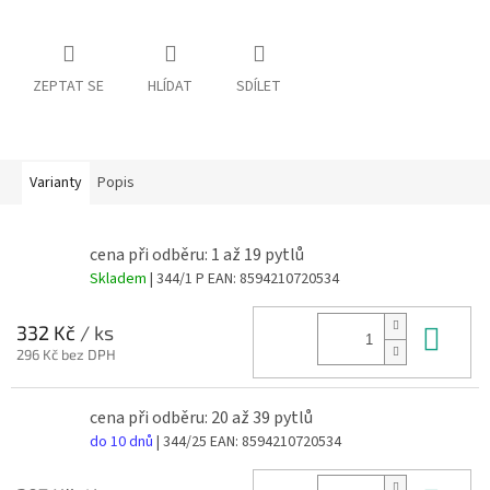
ZEPTAT SE
HLÍDAT
SDÍLET
Varianty
Popis
cena při odběru: 1 až 19 pytlů
Skladem
| 344/1 P
EAN:
8594210720534
Do 
332 Kč
/ ks
296 Kč bez DPH
cena při odběru: 20 až 39 pytlů
do 10 dnů
| 344/25
EAN:
8594210720534