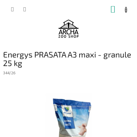
Přejít
NÁKUP
na
obsah
KOŠÍK
Energys PRASATA A3 maxi - granule
25 kg
344/26