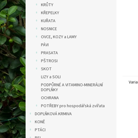
n
KRŮTY
e
KŘEPELKY
l
KUŘATA
NOSNICE
OVCE, KOZY a LAMY
PÁVI
PRASATA
PŠTROSI
SKOT
LIZY a SOLI
Varia
PODPŮRNÉ A VITAMINO-MINERÁLNÍ
DOPLŇKY
OCHRANA
POTŘEBY pro hospodářská zvířata
DOPLŇKOVÁ KRMIVA
KONĚ
PTÁCI