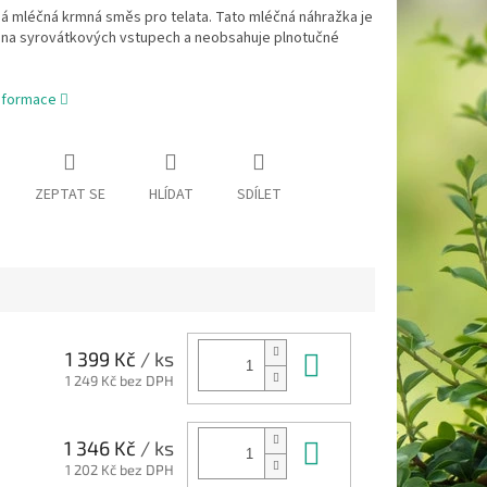
á mléčná krmná směs pro telata. Tato mléčná náhražka je
 na syrovátkových vstupech a neobsahuje plnotučné
informace
ZEPTAT SE
HLÍDAT
SDÍLET
Do košíku
1 399 Kč
/ ks
1 249 Kč bez DPH
Do košíku
1 346 Kč
/ ks
1 202 Kč bez DPH