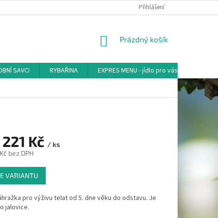
Přihlášení
NÁKUPNÍ
Prázdný košík
KOŠÍK
BNÍ SAVCI
RYBAŘINA
EXPRES MENU - jídlo pro vás
AKVA-
 221 Kč
/ ks
 Kč
bez DPH
E VARIANTU
hražka pro výživu telat od 5. dne věku do odstavu. Je
o jalovice.