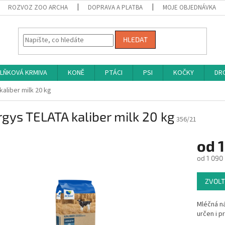
ROZVOZ ZOO ARCHA
DOPRAVA A PLATBA
MOJE OBJEDNÁVKA
HLEDAT
LŇKOVÁ KRMIVA
KONĚ
PTÁCI
PSI
KOČKY
DRO
aliber milk 20 kg
gys TELATA kaliber milk 20 kg
356/21
od
1
od
1 090
Měrná
ZVOLT
cena:
Mléčná ná
určen i pr