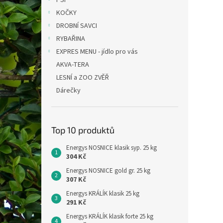
PSI
KOČKY
DROBNÍ SAVCI
RYBAŘINA
EXPRES MENU - jídlo pro vás
AKVA-TERA
LESNÍ a ZOO ZVĚŘ
Dárečky
Top 10 produktů
Energys NOSNICE klasik syp. 25 kg
304 Kč
Energys NOSNICE gold gr. 25 kg
307 Kč
Energys KRÁLÍK klasik 25 kg
291 Kč
Energys KRÁLÍK klasik forte 25 kg