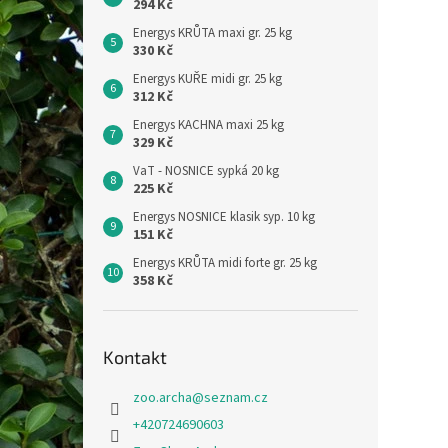
294 Kč
Energys KRŮTA maxi gr. 25 kg
330 Kč
Energys KUŘE midi gr. 25 kg
312 Kč
Energys KACHNA maxi 25 kg
329 Kč
VaT - NOSNICE sypká 20 kg
225 Kč
Energys NOSNICE klasik syp. 10 kg
151 Kč
Energys KRŮTA midi forte gr. 25 kg
358 Kč
Kontakt
zoo.archa
@
seznam.cz
+420724690603