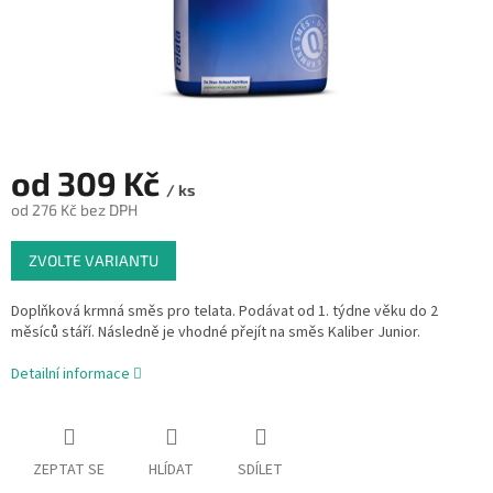
od
309 Kč
/ ks
od
276 Kč
bez DPH
Měrná
ZVOLTE VARIANTU
cena:
Doplňková krmná směs pro telata. Podávat od 1. týdne věku do 2
měsíců stáří. Následně je vhodné přejít na směs Kaliber Junior.
Detailní informace
ZEPTAT SE
HLÍDAT
SDÍLET