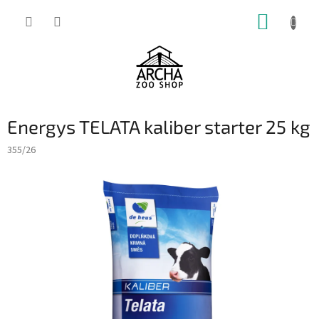
Přejít
NÁKUP
na
obsah
KOŠÍK
Energys TELATA kaliber starter 25 kg
355/26