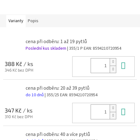
Varianty
Popis
cena při odběru: 1 až 19 pytlů
Poslední kus skladem
| 355/1 P
EAN:
8594210720954
Do 
388 Kč
/ ks
346 Kč bez DPH
cena při odběru: 20 až 39 pytlů
do 10 dnů
| 355/25
EAN:
8594210720954
Do 
347 Kč
/ ks
310 Kč bez DPH
cena při odběru: 40 a více pytlů