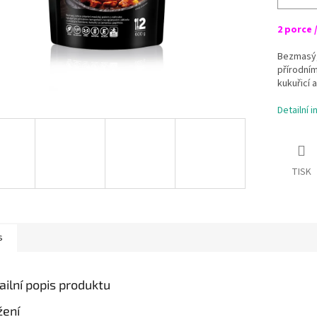
2 porce 
Bezmasý,
přírodní
kukuřicí 
Detailní 
TISK
s
ailní popis produktu
žení