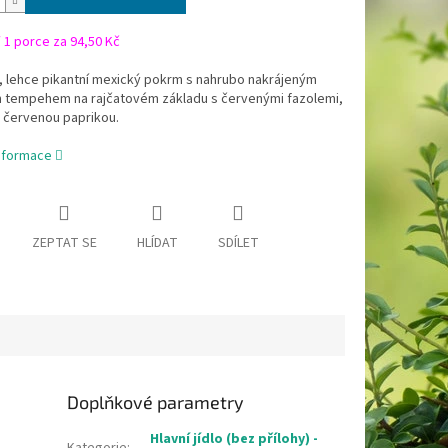
/
1 porce za 94,50 Kč
 lehce pikantní mexický pokrm s nahrubo nakrájeným
m tempehem na rajčatovém základu s červenými fazolemi,
a červenou paprikou.
informace
ZEPTAT SE
HLÍDAT
SDÍLET
Doplňkové parametry
Hlavní jídlo (bez přílohy) -
Kategorie
: