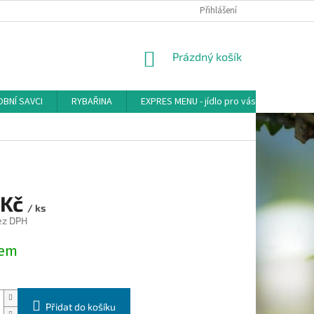
Přihlášení
NÁKUPNÍ
Prázdný košík
KOŠÍK
BNÍ SAVCI
RYBAŘINA
EXPRES MENU - jídlo pro vás
AKVA-
 Kč
/ ks
ez DPH
dem
Přidat do košíku