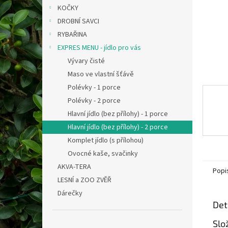
n
KOČKY
e
DROBNÍ SAVCI
l
RYBAŘINA
EXPRES MENU - jídlo pro vás
Vývary čisté
Maso ve vlastní šťávě
Polévky - 1 porce
Polévky - 2 porce
Hlavní jídlo (bez přílohy) - 1 porce
Hlavní jídlo (bez přílohy) - 2 porce
Komplet jídlo (s přílohou)
Ovocné kaše, svačinky
AKVA-TERA
Popi
LESNÍ a ZOO ZVĚŘ
Dárečky
Det
Slo