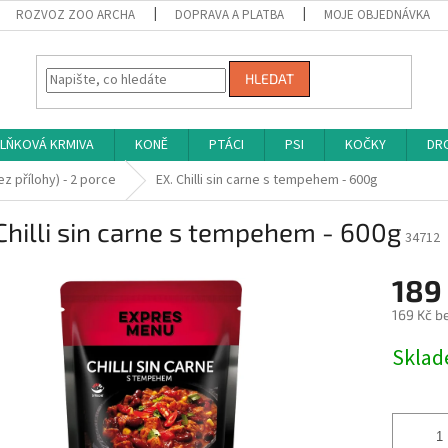
ROZVOZ ZOO ARCHA
DOPRAVA A PLATBA
MOJE OBJEDNÁVKA
HLEDAT
LŇKOVÁ KRMIVA
KONĚ
PTÁCI
PSI
KOČKY
DRO
bez přílohy) - 2 porce
EX. Chilli sin carne s tempehem - 600g
Chilli sin carne s tempehem - 600g
34712
189
169 Kč b
Měrná
Skla
cena: