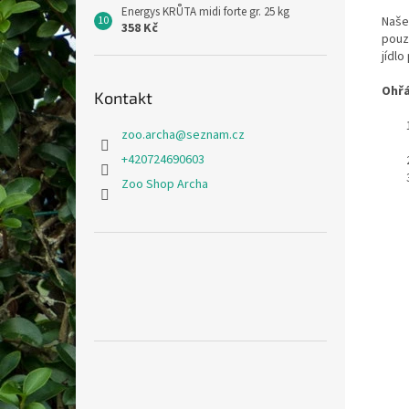
Energys KRŮTA midi forte gr. 25 kg
Naše
358 Kč
pouz
jídlo
Ohřá
Kontakt
zoo.archa
@
seznam.cz
+420724690603
Zoo Shop Archa