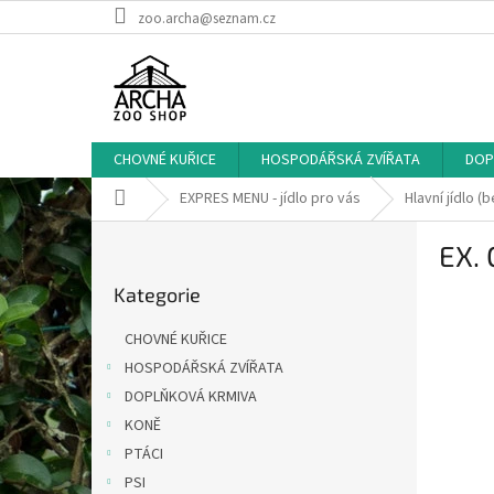
Přejít
zoo.archa@seznam.cz
na
obsah
CHOVNÉ KUŘICE
HOSPODÁŘSKÁ ZVÍŘATA
DOP
Domů
EXPRES MENU - jídlo pro vás
Hlavní jídlo (
P
EX. 
o
Přeskočit
s
Kategorie
kategorie
t
r
CHOVNÉ KUŘICE
a
HOSPODÁŘSKÁ ZVÍŘATA
n
DOPLŇKOVÁ KRMIVA
n
í
KONĚ
p
PTÁCI
a
PSI