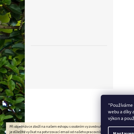
Z
á
p
"Používáme 
a
webu a díky 
t
výkon a použ
í
Při objednávce zboží na našem eshopu s osobním vyzvednutím na prodejně v Kad
je důležité vyčkat na potvrzovací email od našeho pracovníka !!! Děkujeme za
Nastaven