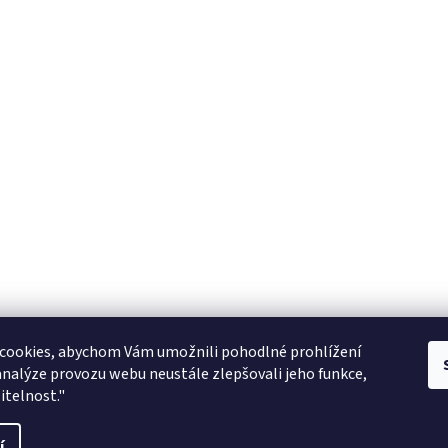
Zboží.cz
facebook zooarcha
Zoo Shop Archa
cookies, abychom Vám umožnili pohodlné prohlížení
analýze provozu webu neustále zlepšovali jeho funkce,
KRMIVA ENERGYS pro koně - GRANULE
itelnost."
ani
í