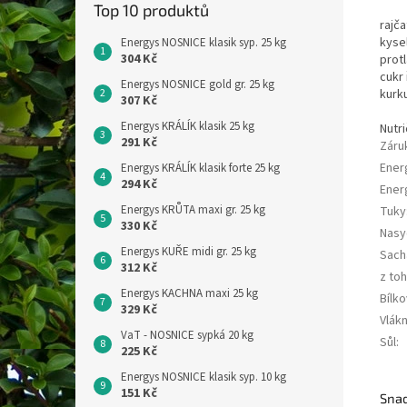
Top 10 produktů
rajča
kysel
Energys NOSNICE klasik syp. 25 kg
304 Kč
protl
cukr 
Energys NOSNICE gold gr. 25 kg
kurk
307 Kč
Energys KRÁLÍK klasik 25 kg
Nutri
291 Kč
Záru
Ener
Energys KRÁLÍK klasik forte 25 kg
294 Kč
Ener
Energys KRŮTA maxi gr. 25 kg
Tuky
330 Kč
Nasy
Energys KUŘE midi gr. 25 kg
Sach
312 Kč
z to
Energys KACHNA maxi 25 kg
Bílko
329 Kč
Vlákn
VaT - NOSNICE sypká 20 kg
Sůl
:
225 Kč
Energys NOSNICE klasik syp. 10 kg
151 Kč
Snad