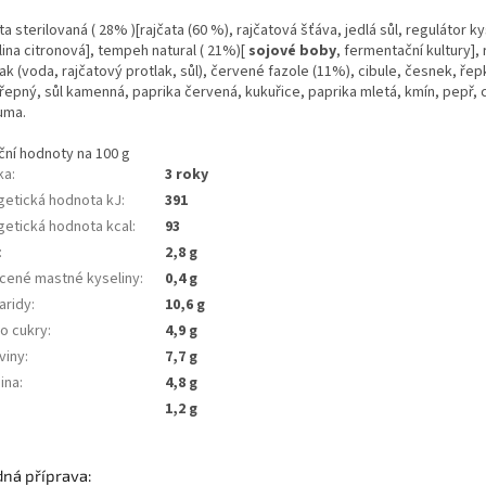
ta sterilovaná ( 28% )[rajčata (60 %), rajčatová šťáva, jedlá sůl, regulátor ky
ina citronová],
tempeh natural ( 21%)[
sojové boby
, fermentační kultury],
ak (voda, rajčatový protlak, sůl), červené fazole (11%), cibule, česnek, řep
řepný, sůl kamenná, paprika červená, kukuřice, paprika mletá, kmín, pepř, ch
uma.
ční hodnoty na 100 g
ka
:
3 roky
getická hodnota kJ
:
391
getická hodnota kcal
:
93
:
2,8 g
cené mastné kyseliny
:
0,4 g
aridy
:
10,6 g
ho cukry
:
4,9 g
viny
:
7,7 g
ina
:
4,8 g
1,2 g
ná příprava: