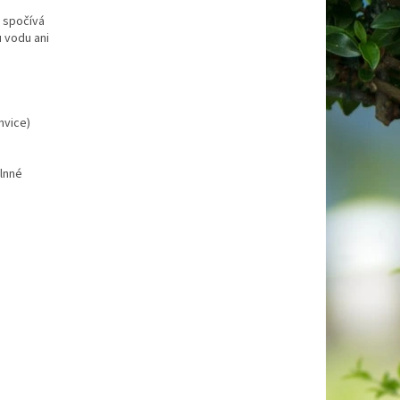
y spočívá
u vodu ani
nvice)
vlnné