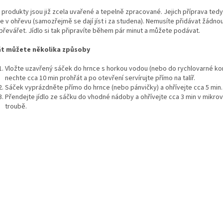
 produkty jsou již zcela uvařené a tepelně zpracované. Jejich příprava ted
e v ohřevu (samozřejmě se dají jíst i za studena). Nemusíte přidávat žádno
 převářet. Jídlo si tak připravíte během pár minut a můžete podávat.
t můžete několika způsoby
Vložte uzavřený sáček do hrnce s horkou vodou (nebo do rychlovarné ko
nechte cca 10 min prohřát a po otevření servírujte přímo na talíř.
Sáček vyprázdněte přímo do hrnce (nebo pánvičky) a ohřívejte cca 5 min
.
Přendejte jídlo ze sáčku do vhodné nádoby a ohřívejte cca 3 min v mikro
troubě.