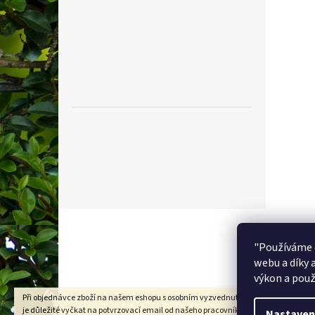
Z
á
p
"Používáme 
a
webu a díky 
t
výkon a použ
í
Při objednávce zboží na našem eshopu s osobním vyzvednutím na prodejně v Kad
je důležité vyčkat na potvrzovací email od našeho pracovníka !!! Děkujeme za
Nastaven