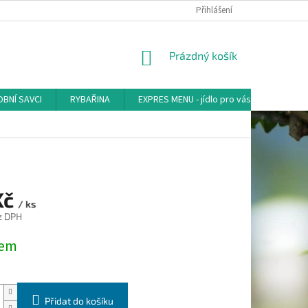
Přihlášení
NÁKUPNÍ
Prázdný košík
KOŠÍK
BNÍ SAVCI
RYBAŘINA
EXPRES MENU - jídlo pro vás
AKVA-
Kč
/ ks
z DPH
dem
Přidat do košíku