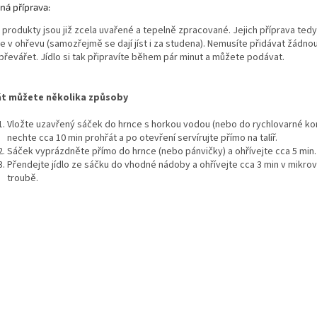
ná příprava:
 produkty jsou již zcela uvařené a tepelně zpracované. Jejich příprava ted
e v ohřevu (samozřejmě se dají jíst i za studena). Nemusíte přidávat žádno
 převářet. Jídlo si tak připravíte během pár minut a můžete podávat.
t můžete několika způsoby
Vložte uzavřený sáček do hrnce s horkou vodou (nebo do rychlovarné ko
nechte cca 10 min prohřát a po otevření servírujte přímo na talíř.
Sáček vyprázdněte přímo do hrnce (nebo pánvičky) a ohřívejte cca 5 min
.
Přendejte jídlo ze sáčku do vhodné nádoby a ohřívejte cca 3 min v mikro
troubě.