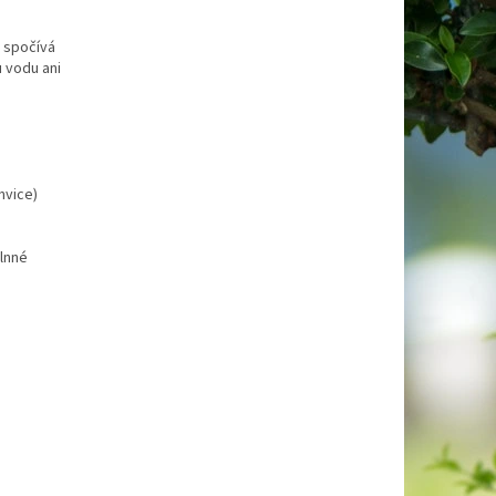
y spočívá
u vodu ani
nvice)
vlnné