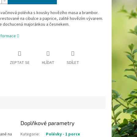
svačinová polévka s kousky hovězího masa a brambor.
restované na cibulce a paprice, zalité hovězím vývarem.
je dochucená majoránkou a česnekem.
informace
ZEPTAT SE
HLÍDAT
SDÍLET
Doplňkové parametry
vané na
Kategorie
:
Polévky - 1 porce