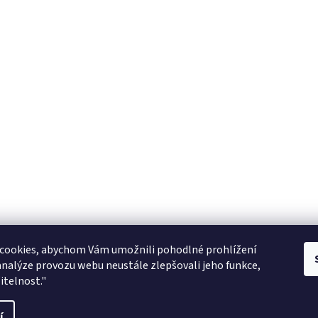
Zboží.cz
facebook zooarcha
Zoo Shop Archa
cookies, abychom Vám umožnili pohodlné prohlížení
analýze provozu webu neustále zlepšovali jeho funkce,
KRMIVA ENERGYS pro koně - GRANULE
itelnost."
ani
í