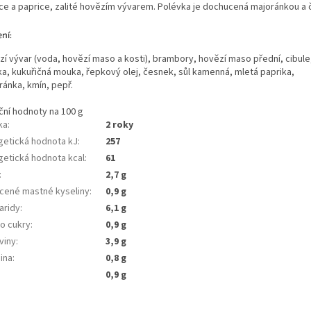
lce a paprice, zalité hovězím vývarem. Polévka je dochucená majoránkou a
ní:
zí vývar (voda, hovězí maso a kosti), brambory, hovězí maso přední, cibule
a, kukuřičná mouka, řepkový olej, česnek, sůl kamenná, mletá paprika,
ránka, kmín, pepř.
ční hodnoty na 100 g
ka
:
2 roky
getická hodnota kJ
:
257
getická hodnota kcal
:
61
:
2,7 g
cené mastné kyseliny
:
0,9 g
aridy
:
6,1 g
ho cukry
:
0,9 g
viny
:
3,9 g
ina
:
0,8 g
0,9 g