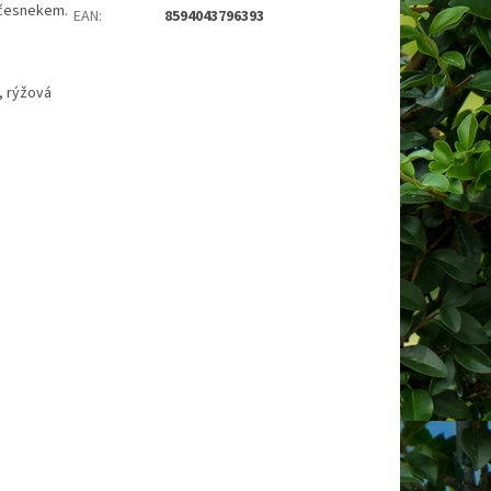
 česnekem.
EAN
:
8594043796393
, rýžová