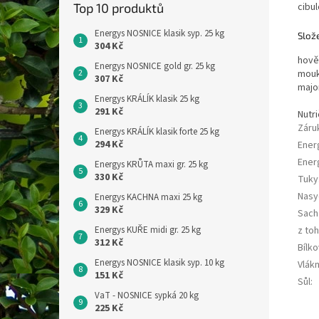
cibu
Top 10 produktů
Energys NOSNICE klasik syp. 25 kg
Slože
304 Kč
hově
Energys NOSNICE gold gr. 25 kg
mouk
307 Kč
majo
Energys KRÁLÍK klasik 25 kg
291 Kč
Nutri
Záru
Energys KRÁLÍK klasik forte 25 kg
294 Kč
Ener
Ener
Energys KRŮTA maxi gr. 25 kg
330 Kč
Tuky
Nasy
Energys KACHNA maxi 25 kg
329 Kč
Sach
z to
Energys KUŘE midi gr. 25 kg
312 Kč
Bílko
Energys NOSNICE klasik syp. 10 kg
Vlákn
151 Kč
Sůl
:
VaT - NOSNICE sypká 20 kg
225 Kč