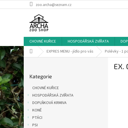
Přejít
zoo.archa@seznam.cz
na
obsah
CHOVNÉ KUŘICE
HOSPODÁŘSKÁ ZVÍŘATA
DOP
Domů
EXPRES MENU - jídlo pro vás
Polévky - 1 p
P
EX. 
o
Přeskočit
s
Kategorie
kategorie
t
r
CHOVNÉ KUŘICE
a
HOSPODÁŘSKÁ ZVÍŘATA
n
DOPLŇKOVÁ KRMIVA
n
í
KONĚ
p
PTÁCI
a
PSI