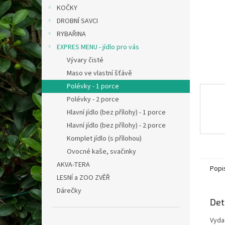
n
KOČKY
e
DROBNÍ SAVCI
l
RYBAŘINA
EXPRES MENU - jídlo pro vás
Vývary čisté
Maso ve vlastní šťávě
Polévky - 1 porce
Polévky - 2 porce
Hlavní jídlo (bez přílohy) - 1 porce
Hlavní jídlo (bez přílohy) - 2 porce
Komplet jídlo (s přílohou)
Ovocné kaše, svačinky
AKVA-TERA
Popi
LESNÍ a ZOO ZVĚŘ
Dárečky
Det
Vyda