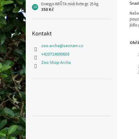
Snad
Energys KRŮTA midi forte gr. 25 kg
358 Kč
Naše
pouz
jídlo
Kontakt
Ohřá
zoo.archa
@
seznam.cz
+420724690603
Zoo Shop Archa