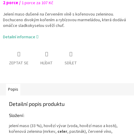
2 porce /
1 porce za 107 Kč
Jelení maso dušené na červeném víně s kořenovou zeleninou.
Dochuceno divokým kořením a rybízovou marmeládou, která dodává
omáčce sladkokyselou svěží chuť.
Detailní informace
ZEPTAT SE
HLÍDAT
SDÍLET
Popis
Detailní popis produktu
Složení:
jelení maso (33 %), hovězí vývar (voda, hovězí maso a kosti),
kořenová zelenina (mrkev,
celer
, pastinák), červené víno,