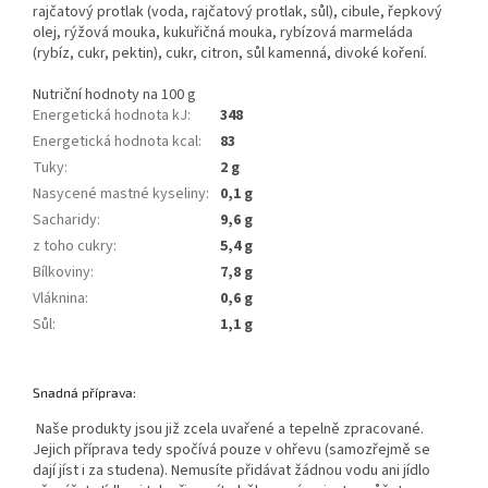
rajčatový protlak (voda, rajčatový protlak, sůl), cibule, řepkový
olej, rýžová mouka, kukuřičná mouka, rybízová marmeláda
(rybíz, cukr, pektin), cukr, citron, sůl kamenná, divoké koření.
Nutriční hodnoty na 100 g
Energetická hodnota kJ
:
348
Energetická hodnota kcal
:
83
Tuky
:
2 g
Nasycené mastné kyseliny
:
0,1 g
Sacharidy
:
9,6 g
z toho cukry
:
5,4 g
Bílkoviny
:
7,8 g
Vláknina
:
0,6 g
Sůl
:
1,1 g
Snadná příprava:
Naše produkty jsou již zcela uvařené a tepelně zpracované.
Jejich příprava tedy spočívá pouze v ohřevu (samozřejmě se
dají jíst i za studena). Nemusíte přidávat žádnou vodu ani jídlo