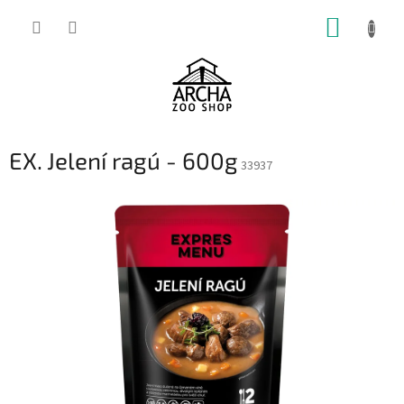
Přejít
NÁKUP
na
obsah
KOŠÍK
EX. Jelení ragú - 600g
33937