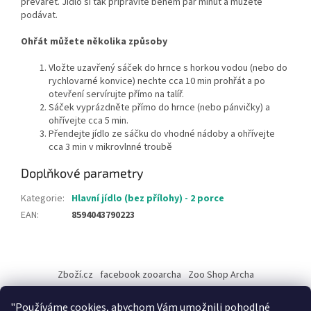
převářet. Jídlo si tak připravíte během pár minut a můžete
podávat.
Ohřát můžete několika způsoby
Vložte uzavřený sáček do hrnce s horkou vodou (nebo do
rychlovarné konvice) nechte cca 10 min prohřát a po
otevření servírujte přímo na talíř.
Sáček vyprázdněte přímo do hrnce (nebo pánvičky) a
ohřívejte cca 5 min
.
Přendejte jídlo ze sáčku do vhodné nádoby a ohřívejte
cca 3 min v mikrovlnné troubě
Doplňkové parametry
Kategorie
:
Hlavní jídlo (bez přílohy) - 2 porce
EAN
:
8594043790223
Z
á
Zboží.cz
facebook zooarcha
Zoo Shop Archa
p
a
KRMIVA ENERGYS pro koně - GRANULE
"Používáme cookies, abychom Vám umožnili pohodlné