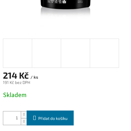
214 Kč
/ ks
191 Kč bez DPH
Měrná
Skladem
cena:
Přidat do košíku