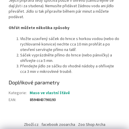
Jejich příprava tedy spočívá pouze v ohřevu (samozřejmě se
dají jíst i za studena). Nemusíte přidávat žádnou vodu ani jídlo
převářet. Jídlo si tak připravíte během pár minut a můžete
podávat.
Ohřát můžete několika způsoby
Vložte uzavřený sáček do hrnce s horkou vodou (nebo do
rychlovarné konvice) nechte cca 10 min prohřát a po
otevření servírujte přímo na talíř.
Sáček vyprázdněte přímo do hrnce (nebo pánvičky) a
ohřívejte cca 5 min
.
Přendejte jídlo ze sáčku do vhodné nádoby a ohřívejte
cca 3 min v mikrovlnné troubě.
Doplňkové parametry
Kategorie
:
Maso ve vlastní šťávě
EAN
:
8594043790193
Z
á
Zboží.cz
facebook zooarcha
Zoo Shop Archa