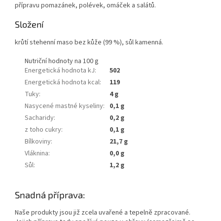
přípravu pomazánek, polévek, omáček a salátů.
Složení
krůtí stehenní maso bez kůže (99 %), sůl kamenná.
Nutriční hodnoty na 100 g
Energetická hodnota kJ
:
502
Energetická hodnota kcal
:
119
Tuky
:
4 g
Nasycené mastné kyseliny
:
0,1 g
Sacharidy
:
0,2 g
z toho cukry
:
0,1 g
Bílkoviny
:
21,7 g
Vláknina
:
0,0 g
Sůl
:
1,2 g
Snadná příprava:
Naše produkty jsou již zcela uvařené a tepelně zpracované.