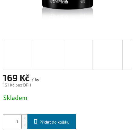
169 Kč
/ ks
151 Kč bez DPH
Měrná
Skladem
cena:
Přidat do košíku