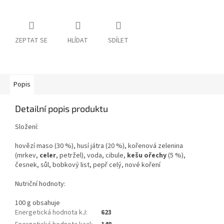
ZEPTAT SE
HLÍDAT
SDÍLET
Popis
Detailní popis produktu
Složení:
hovězí maso (30 %), husí játra (20 %), kořenová zelenina
(mrkev,
celer
, petržel), voda, cibule,
kešu ořechy
(5 %)
,
česnek, sůl, bobkový list, pepř celý, nové koření
Nutriční hodnoty:
100 g obsahuje
Energetická hodnota kJ
:
623