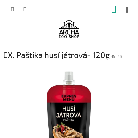
Přejít
NÁKUP
na
obsah
KOŠÍK
EX. Paštika husí játrová- 120g
45146