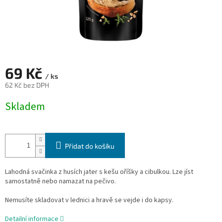
69 Kč
/ ks
62 Kč bez DPH
Měrná
Skladem
cena:
Přidat do košíku
Lahodná svačinka z husích jater s kešu oříšky a cibulkou. Lze jíst
samostatně nebo namazat na pečivo.
Nemusíte skladovat v lednici a hravě se vejde i do kapsy.
Detailní informace