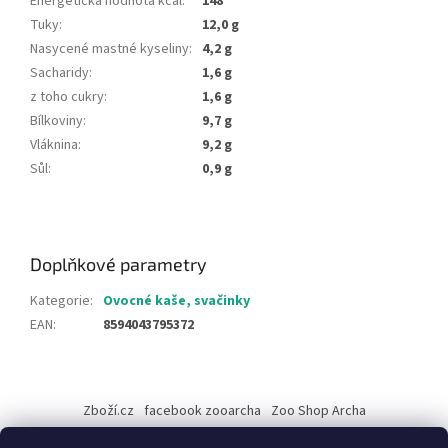
Energetická hodnota kcal
:
148
Tuky
:
12,0 g
Nasycené mastné kyseliny
:
4,2 g
Sacharidy
:
1,6 g
z toho cukry
:
1,6 g
Bílkoviny
:
9,7 g
Vláknina
:
9,2 g
Sůl
:
0,9 g
Doplňkové parametry
Kategorie
:
Ovocné kaše, svačinky
EAN
:
8594043795372
Z
á
Zboží.cz
facebook zooarcha
Zoo Shop Archa
p