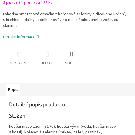
2 porce /
1 porce za 127 Kč
Lahodná smetanová omáčka z kořenové zeleniny a divokého koření,
s křehkými plátky zadního hovězího masa špikovaného voňavou
slaninou.
Detailní informace
ZEPTAT SE
HLÍDAT
SDÍLET
Popis
Detailní popis produktu
Složení
hovězí maso zadní (31 %), hovězí vývar (voda, hovězí maso
a kosti), kořenová zelenina (mrkev,
celer
, pastinák,