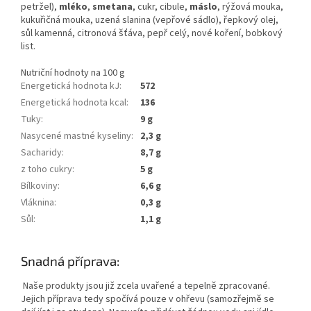
petržel),
mléko
,
smetana
, cukr, cibule,
máslo
, rýžová mouka,
kukuřičná mouka, uzená slanina (vepřové sádlo), řepkový olej,
sůl kamenná, citronová šťáva, pepř celý, nové koření, bobkový
list.
Nutriční hodnoty na 100 g
Energetická hodnota kJ
:
572
Energetická hodnota kcal
:
136
Tuky
:
9 g
Nasycené mastné kyseliny
:
2,3 g
Sacharidy
:
8,7 g
z toho cukry
:
5 g
Bílkoviny
:
6,6 g
Vláknina
:
0,3 g
Sůl
:
1,1 g
Snadná příprava:
Naše produkty jsou již zcela uvařené a tepelně zpracované.
Jejich příprava tedy spočívá pouze v ohřevu (samozřejmě se