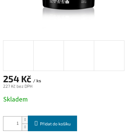
254 Kč
/ ks
227 Kč bez DPH
Měrná
Skladem
cena:
Přidat do košíku