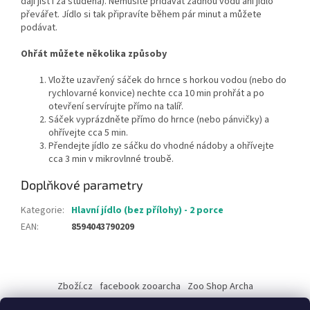
dají jíst i za studena). Nemusíte přidávat žádnou vodu ani jídlo
převářet. Jídlo si tak připravíte během pár minut a můžete
podávat.
Ohřát můžete několika způsoby
Vložte uzavřený sáček do hrnce s horkou vodou (nebo do
rychlovarné konvice) nechte cca 10 min prohřát a po
otevření servírujte přímo na talíř.
Sáček vyprázdněte přímo do hrnce (nebo pánvičky) a
ohřívejte cca 5 min
.
Přendejte jídlo ze sáčku do vhodné nádoby a ohřívejte
cca 3 min v mikrovlnné troubě.
Doplňkové parametry
Kategorie
:
Hlavní jídlo (bez přílohy) - 2 porce
EAN
:
8594043790209
Z
á
Zboží.cz
facebook zooarcha
Zoo Shop Archa
p