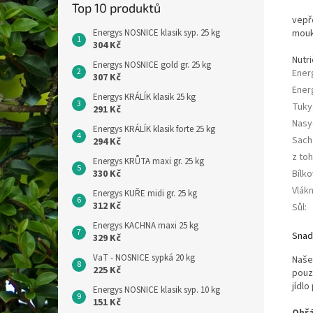
Top 10 produktů
vepřo
mouka
Energys NOSNICE klasik syp. 25 kg
304 Kč
Nutri
Energys NOSNICE gold gr. 25 kg
Ener
307 Kč
Ener
Energys KRÁLÍK klasik 25 kg
Tuky
291 Kč
Nasy
Energys KRÁLÍK klasik forte 25 kg
Sach
294 Kč
z to
Energys KRŮTA maxi gr. 25 kg
Bílko
330 Kč
Vlákn
Energys KUŘE midi gr. 25 kg
312 Kč
Sůl
:
Energys KACHNA maxi 25 kg
Snad
329 Kč
VaT - NOSNICE sypká 20 kg
Naše
225 Kč
pouz
jídlo
Energys NOSNICE klasik syp. 10 kg
151 Kč
Ohřá