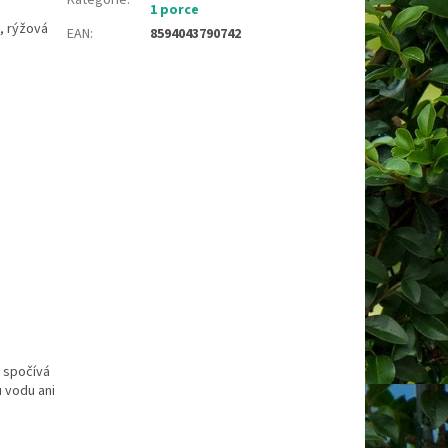
1 porce
, rýžová
EAN
:
8594043790742
y spočívá
u vodu ani