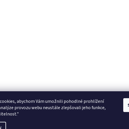
Zboží.cz
facebook zooarcha
Zoo Shop Archa
cookies, abychom Vám umožnili pohodlné prohlížení
analýze provozu webu neustále zlepšovali jeho funkce,
KRMIVA ENERGYS pro koně - GRANULE
itelnost."
ani
í