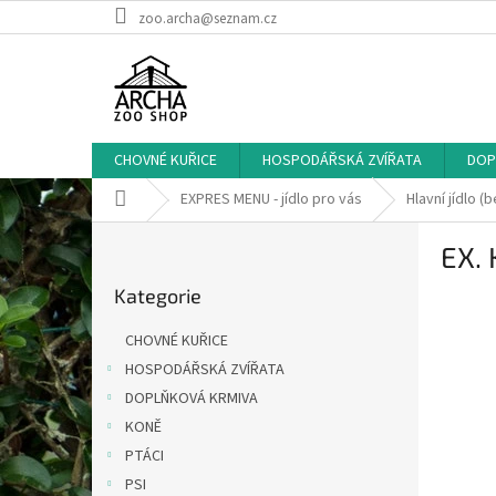
Přejít
zoo.archa@seznam.cz
na
obsah
CHOVNÉ KUŘICE
HOSPODÁŘSKÁ ZVÍŘATA
DOP
Domů
EXPRES MENU - jídlo pro vás
Hlavní jídlo (
P
EX.
o
Přeskočit
s
Kategorie
kategorie
t
r
CHOVNÉ KUŘICE
a
HOSPODÁŘSKÁ ZVÍŘATA
n
DOPLŇKOVÁ KRMIVA
n
í
KONĚ
p
PTÁCI
a
PSI