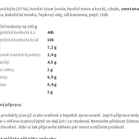
vá kýta (33 %), hovězí vývar (voda, hovězí maso a kosti), cibule,
smetana
, kukuřičná mouka, řepkový olej, sůl kamenná, pepř, chilli.
ční hodnoty na 100 g
getická hodnota kJ
:
445
getická hodnota kcal
:
106
:
7,2 g
cené mastné kyseliny
:
2,4 g
aridy
:
4,5 g
ho cukry
:
1 g
viny
:
6,9 g
ina
:
0,4 g
1 g
ná příprava:
 produkty jsou již zcela uvařené a tepelně zpracované. Jejich příprava ted
e v ohřevu (samozřejmě se dají jíst i za studena). Nemusíte přidávat žádno
 převářet. Jídlo si tak připravíte během pár minut a můžete podávat.
t můžete několika způsoby