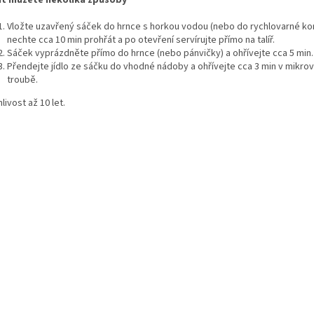
Vložte uzavřený sáček do hrnce s horkou vodou (nebo do rychlovarné ko
nechte cca 10 min prohřát a po otevření servírujte přímo na talíř.
Sáček vyprázdněte přímo do hrnce (nebo pánvičky) a ohřívejte cca 5 min
.
Přendejte jídlo ze sáčku do vhodné nádoby a ohřívejte cca 3 min v mikro
troubě.
livost až 10 let.