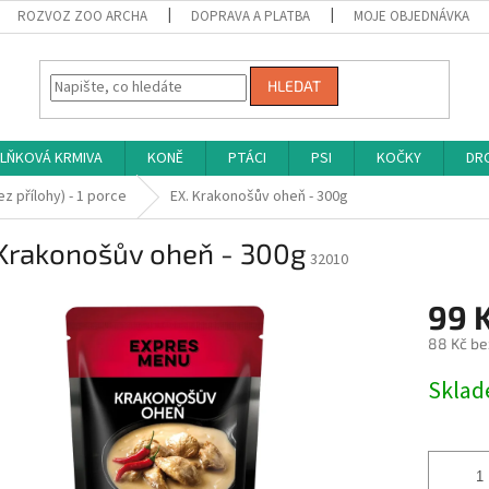
ROZVOZ ZOO ARCHA
DOPRAVA A PLATBA
MOJE OBJEDNÁVKA
HLEDAT
LŇKOVÁ KRMIVA
KONĚ
PTÁCI
PSI
KOČKY
DRO
bez přílohy) - 1 porce
EX. Krakonošův oheň - 300g
 Krakonošův oheň - 300g
32010
99 
88 Kč be
Měrná
Skla
cena: