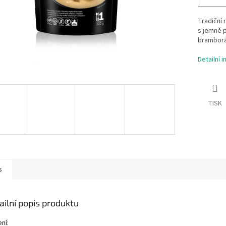
Tradiční
s jemně 
bramborá
Detailní 
TISK
s
ailní popis produktu
ní: