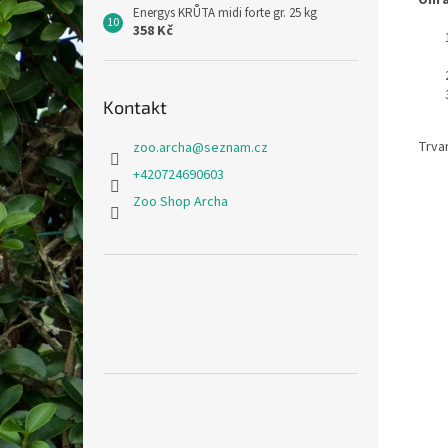
Energys KRŮTA midi forte gr. 25 kg
358 Kč
Kontakt
Trvan
zoo.archa
@
seznam.cz
+420724690603
Zoo Shop Archa