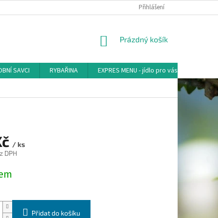
Přihlášení
NÁKUPNÍ
Prázdný košík
KOŠÍK
BNÍ SAVCI
RYBAŘINA
EXPRES MENU - jídlo pro vás
AKVA-
Kč
/ ks
z DPH
dem
Přidat do košíku