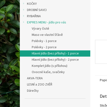
n
KOČKY
e
DROBNÍ SAVCI
l
RYBAŘINA
EXPRES MENU - jídlo pro vás
Vývary čisté
Maso ve vlastní šťávě
Polévky - 1 porce
Polévky - 2 porce
Hlavní jídlo (bez přílohy) - 1 porce
Hlavní jídlo (bez přílohy) - 2 porce
Komplet jídlo (s přílohou)
Ovocné kaše, svačinky
AKVA-TERA
Popi
LESNÍ a ZOO ZVĚŘ
Dárečky
Det
Slože