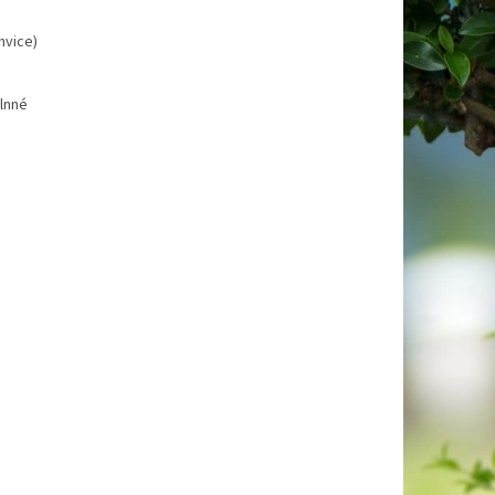
nvice)
vlnné