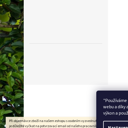
Z
á
p
"Používáme 
a
webu a díky 
t
výkon a použ
í
Při objednávce zboží na našem eshopu s osobním vyzvednutím na prodejně v Kad
je důležité vyčkat na potvrzovací email od našeho pracovníka !!! Děkujeme za
Nastaven