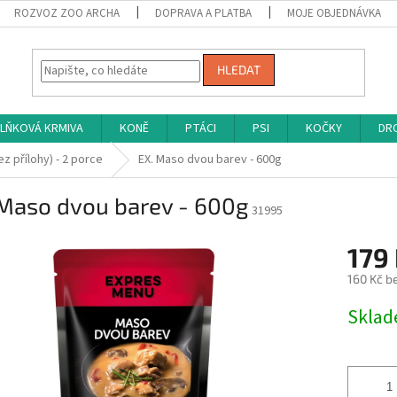
ROZVOZ ZOO ARCHA
DOPRAVA A PLATBA
MOJE OBJEDNÁVKA
HLEDAT
LŇKOVÁ KRMIVA
KONĚ
PTÁCI
PSI
KOČKY
DRO
bez přílohy) - 2 porce
EX. Maso dvou barev - 600g
 Maso dvou barev - 600g
31995
179
160 Kč b
Měrná
Skla
cena: