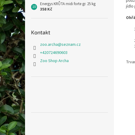
pouz
Energys KRŮTA midi forte gr. 25 kg
jídlo
358 Kč
Ohřá
Kontakt
zoo.archa
@
seznam.cz
+420724690603
Zoo Shop Archa
Trvan