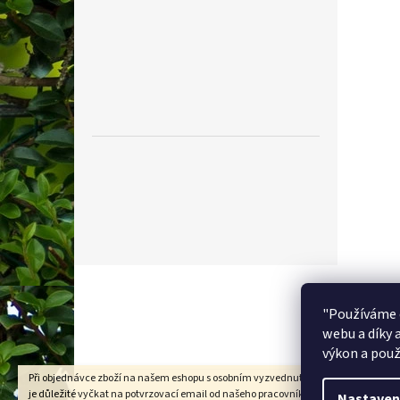
Z
á
p
"Používáme 
a
webu a díky 
t
výkon a použ
í
Při objednávce zboží na našem eshopu s osobním vyzvednutím na prodejně v Kad
je důležité vyčkat na potvrzovací email od našeho pracovníka !!! Děkujeme za
Nastaven