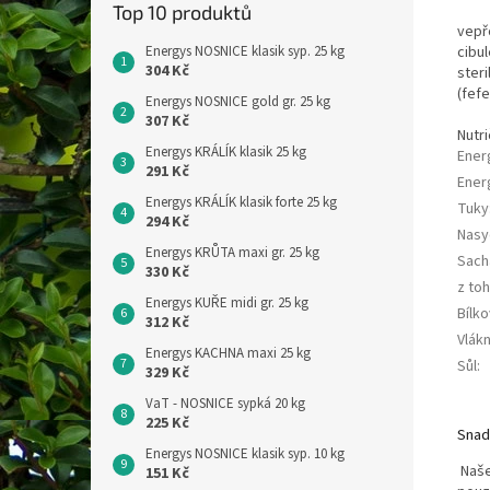
Top 10 produktů
vepř
cibu
Energys NOSNICE klasik syp. 25 kg
304 Kč
steri
(fefe
Energys NOSNICE gold gr. 25 kg
307 Kč
Nutri
Energys KRÁLÍK klasik 25 kg
Ener
291 Kč
Ener
Energys KRÁLÍK klasik forte 25 kg
Tuky
294 Kč
Nasy
Energys KRŮTA maxi gr. 25 kg
Sach
330 Kč
z to
Energys KUŘE midi gr. 25 kg
Bílko
312 Kč
Vlákn
Energys KACHNA maxi 25 kg
Sůl
:
329 Kč
VaT - NOSNICE sypká 20 kg
225 Kč
Snad
Energys NOSNICE klasik syp. 10 kg
Naše
151 Kč