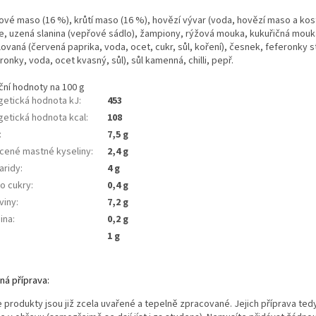
ové maso (16 %), krůtí maso (16 %), hovězí vývar (voda, hovězí maso a kost
le, uzená slanina (vepřové sádlo), žampiony, rýžová mouka, kukuřičná mouk
lovaná (červená paprika, voda, ocet, cukr, sůl, koření), česnek, feferonky s
ronky, voda, ocet kvasný, sůl), sůl kamenná, chilli, pepř.
ční hodnoty na 100 g
getická hodnota kJ
:
453
getická hodnota kcal
:
108
:
7,5 g
cené mastné kyseliny
:
2,4 g
aridy
:
4 g
ho cukry
:
0,4 g
viny
:
7,2 g
ina
:
0,2 g
1 g
ná příprava:
 produkty jsou již zcela uvařené a tepelně zpracované. Jejich příprava ted