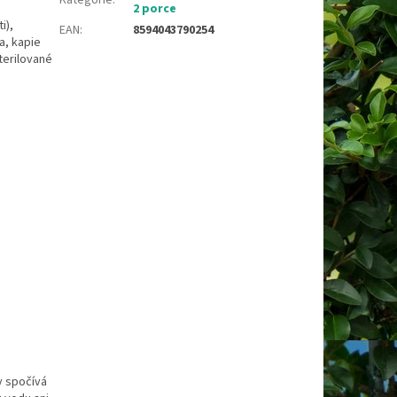
2 porce
i),
EAN
:
8594043790254
a, kapie
terilované
y spočívá