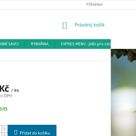
Přihlášení
NÁKUPNÍ
Prázdný košík
KOŠÍK
BNÍ SAVCI
RYBAŘINA
EXPRES MENU - jídlo pro vás
AKVA-
 Kč
/ ks
ez DPH
dem
Přidat do košíku