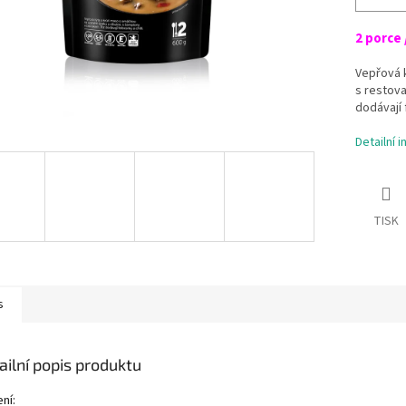
2 porce 
Vepřová 
s restov
dodávají f
Detailní 
TISK
s
ailní popis produktu
ní: