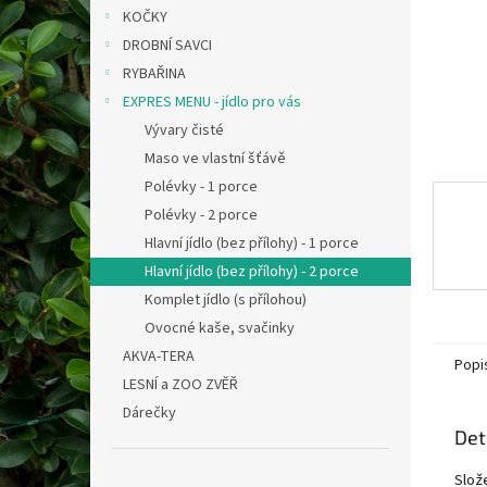
n
KOČKY
e
DROBNÍ SAVCI
l
RYBAŘINA
EXPRES MENU - jídlo pro vás
Vývary čisté
Maso ve vlastní šťávě
Polévky - 1 porce
Polévky - 2 porce
Hlavní jídlo (bez přílohy) - 1 porce
Hlavní jídlo (bez přílohy) - 2 porce
Komplet jídlo (s přílohou)
Ovocné kaše, svačinky
AKVA-TERA
Popi
LESNÍ a ZOO ZVĚŘ
Dárečky
Det
Slože