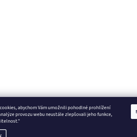
Zboží.cz
facebook zooarcha
Zoo Shop Archa
cookies, abychom Vám umožnili pohodlné prohlížení
analýze provozu webu neustále zlepšovali jeho funkce,
KRMIVA ENERGYS pro koně - GRANULE
itelnost."
ani
í