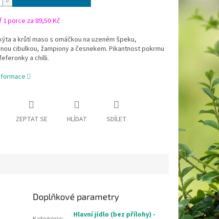
/
1 porce za 89,50 Kč
kýta a krůtí maso s omáčkou na uzeném špeku,
anou cibulkou, žampiony a česnekem. Pikantnost pokrmu
eferonky a chilli.
informace
ZEPTAT SE
HLÍDAT
SDÍLET
Doplňkové parametry
Hlavní jídlo (bez přílohy) -
Kategorie
: