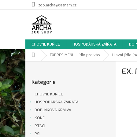
Přejít
zoo.archa@seznam.cz
na
obsah
CHOVNÉ KUŘICE
HOSPODÁŘSKÁ ZVÍŘATA
DOP
Domů
EXPRES MENU - jídlo pro vás
Hlavní jídlo (
P
EX.
o
Přeskočit
s
Kategorie
kategorie
t
r
CHOVNÉ KUŘICE
a
HOSPODÁŘSKÁ ZVÍŘATA
n
DOPLŇKOVÁ KRMIVA
n
í
KONĚ
p
PTÁCI
a
PSI