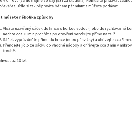
e v ohřevu (samozřejmě se dají jíst i za studena). Nemusíte přidávat žádno
 převářet. Jídlo si tak připravíte během pár minut a můžete podávat.
t můžete několika způsoby
Vložte uzavřený sáček do hrnce s horkou vodou (nebo do rychlovarné ko
nechte cca 10 min prohřát a po otevření servírujte přímo na talíř.
Sáček vyprázdněte přímo do hrnce (nebo pánvičky) a ohřívejte cca 5 min
.
Přendejte jídlo ze sáčku do vhodné nádoby a ohřívejte cca 3 min v mikro
troubě.
livost až 10 let.