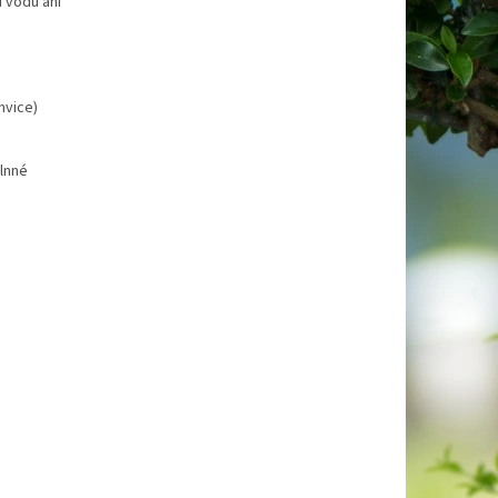
u vodu ani
nvice)
vlnné