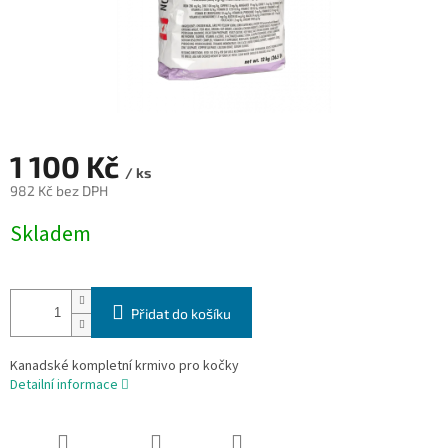
1 100 Kč
/ ks
982 Kč bez DPH
Měrná
Skladem
cena:
Přidat do košíku
Kanadské kompletní krmivo pro kočky
Detailní informace