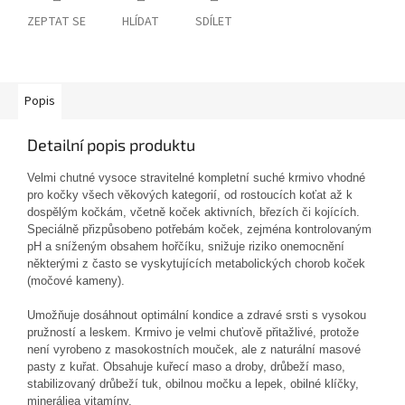
ZEPTAT SE
HLÍDAT
SDÍLET
Popis
Detailní popis produktu
Velmi chutné vysoce stravitelné kompletní suché krmivo vhodné
pro kočky všech věkových kategorií, od rostoucích koťat až k
dospělým kočkám, včetně koček aktivních, březích či kojících.
Speciálně přizpůsobeno potřebám koček, zejména kontrolovaným
pH a sníženým obsahem hořčíku, snižuje riziko onemocnění
některými z často se vyskytujících metabolických chorob koček
(močové kameny).
Umožňuje dosáhnout optimální kondice a zdravé srsti s vysokou
pružností a leskem. Krmivo je velmi chuťově přitažlivé, protože
není vyrobeno z masokostních mouček, ale z naturální masové
pasty z kuřat. Obsahuje kuřecí maso a droby, drůbeží maso,
stabilizovaný drůbeží tuk, obilnou močku a lepek, obilné klíčky,
mineráliea vitamíny.