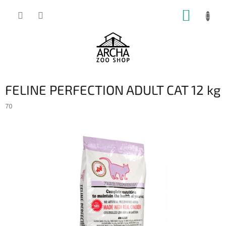
Přejít
NÁKUP
na
obsah
KOŠÍK
FELINE PERFECTION ADULT CAT 12 kg
70