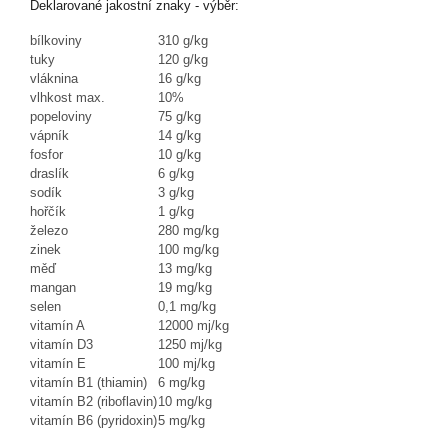
Deklarované jakostní znaky - výběr:
bílkoviny
310 g/kg
tuky
120 g/kg
vláknina
16 g/kg
vlhkost max.
10%
popeloviny
75 g/kg
vápník
14 g/kg
fosfor
10 g/kg
draslík
6 g/kg
sodík
3 g/kg
hořčík
1 g/kg
železo
280 mg/kg
zinek
100 mg/kg
měď
13 mg/kg
mangan
19 mg/kg
selen
0,1 mg/kg
vitamín A
12000 mj/kg
vitamín D3
1250 mj/kg
vitamín E
100 mj/kg
vitamín B1 (thiamin)
6 mg/kg
vitamín B2 (riboflavin)
10 mg/kg
vitamín B6 (pyridoxin)
5 mg/kg