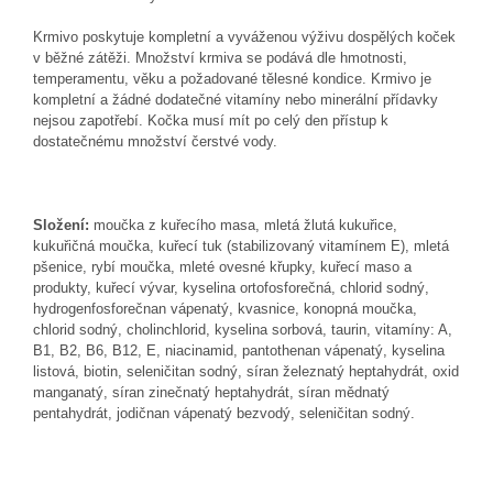
Krmivo poskytuje kompletní a vyváženou výživu dospělých koček
v běžné zátěži. Množství krmiva se podává dle hmotnosti,
temperamentu, věku a požadované tělesné kondice. Krmivo je
kompletní a žádné dodatečné vitamíny nebo minerální přídavky
nejsou zapotřebí. Kočka musí mít po celý den přístup k
dostatečnému množství čerstvé vody.
Složení:
moučka z kuřecího masa, mletá žlutá kukuřice,
kukuřičná moučka, kuřecí tuk (stabilizovaný vitamínem E), mletá
pšenice, rybí moučka, mleté ovesné křupky, kuřecí maso a
produkty, kuřecí vývar, kyselina ortofosforečná, chlorid sodný,
hydrogenfosforečnan vápenatý, kvasnice, konopná moučka,
chlorid sodný, cholinchlorid, kyselina sorbová, taurin, vitamíny: A,
B1, B2, B6, B12, E, niacinamid, pantothenan vápenatý, kyselina
listová, biotin, seleničitan sodný, síran železnatý heptahydrát, oxid
manganatý, síran zinečnatý heptahydrát, síran mědnatý
pentahydrát, jodičnan vápenatý bezvodý, seleničitan sodný.