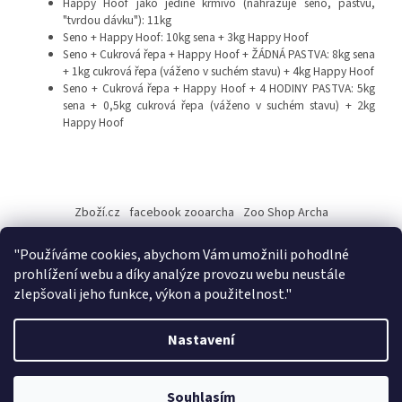
Happy Hoof jako jediné krmivo (nahrazuje seno, pastvu,
"tvrdou dávku"): 11kg
Seno + Happy Hoof: 10kg sena + 3kg Happy Hoof
Seno + Cukrová řepa + Happy Hoof + ŽÁDNÁ PASTVA: 8kg sena
+ 1kg cukrová řepa (váženo v suchém stavu) + 4kg Happy Hoof
Seno + Cukrová řepa + Happy Hoof + 4 HODINY PASTVA: 5kg
sena + 0,5kg cukrová řepa (váženo v suchém stavu) + 2kg
Happy Hoof
Z
á
Zboží.cz
facebook zooarcha
Zoo Shop Archa
p
a
KRMIVA ENERGYS pro koně - GRANULE
"Používáme cookies, abychom Vám umožnili pohodlné
t
prohlížení webu a díky analýze provozu webu neustále
í
zlepšovali jeho funkce, výkon a použitelnost."
Vytvořil Shoptet
Nastavení
Při objednávce zboží na našem eshopu s osobním vyzvednutím na
Copyright 2026
ZooArcha
. Všechna práva vyhrazena.
Upravit
prodejně v Kadani je důležité vyčkat na potvrzovací email od našeho
Souhlasím
nastavení cookies