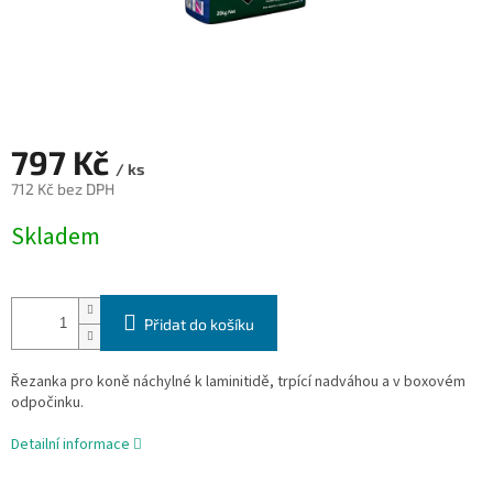
797 Kč
/ ks
712 Kč bez DPH
Měrná
Skladem
cena:
Přidat do košíku
Řezanka pro koně náchylné k laminitidě, trpící nadváhou a v boxovém
odpočinku.
Detailní informace