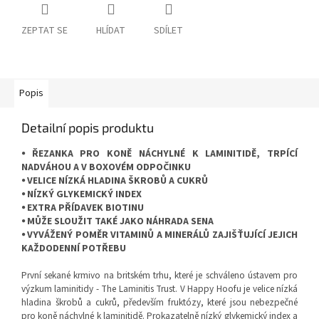
ZEPTAT SE
HLÍDAT
SDÍLET
Popis
Detailní popis produktu
⦁ ŘEZANKA PRO KONĚ NÁCHYLNÉ K LAMINITIDĚ, TRPÍCÍ
NADVÁHOU A V BOXOVÉM ODPOČINKU
⦁ VELICE NÍZKÁ HLADINA ŠKROBŮ A CUKRŮ
⦁ NÍZKÝ GLYKEMICKÝ INDEX
⦁ EXTRA PŘÍDAVEK BIOTINU
⦁ MŮŽE SLOUŽIT TAKÉ JAKO NÁHRADA SENA
⦁ VYVÁŽENÝ POMĚR VITAMINŮ A MINERÁLŮ ZAJIŠŤUJÍCÍ JEJICH
KAŽDODENNÍ POTŘEBU
První sekané krmivo na britském trhu, které je schváleno ústavem pro
výzkum laminitidy - The Laminitis Trust. V Happy Hoofu je velice nízká
hladina škrobů a cukrů, především fruktózy, které jsou nebezpečné
pro koně náchylné k laminitidě. Prokazatelně nízký glykemický index a