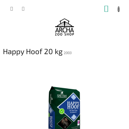
Přejít
NÁKUP
na
obsah
KOŠÍK
Happy Hoof 20 kg
2003