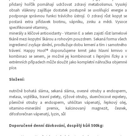
přidaný hořčík pomáhají udržovat zdravý metabolismus. Vysoký
obsah vlákniny zajišťuje dostatek postupně se uvolňující energie a
podporuje správnou funkci trávícího ústrojí. O zdravý růst kopyt se
postará extra přídavek biotinu, vápníku, zinku a mědi. Vysoce
specifikované vitaminy,
minerály a klíčové antioxidanty - Vitamin E a selen zajistí růst lamelové
tkáně mezi kopytní škárou a rohovým pouzdrem. Sekaná forma všech
ingrediencí zvyšuje slinění, prodlužuje dobu krmení a tím i samotného
trávení. Happy Hoof® doporučujeme krmit jako hlavní krmivo v
kombinaci se senem, je možné jej kombinovat s řepnými řízky a v
extrémních případech může sloužit jako kompletní náhražka objemné
píce.
Složení:
nutričně bohatá sláma, sekaná sláma, ovesné otruby a endosperm,
melasa, vojtěška, travní pelety, rýžové otruby, sluenčnicové expelery,
pšeničné otruby a endosperm, uhličitan vápenatý, řepkový olej,
vitamino-minerální premix, kalcinovaný magnezit, česnek,
difosforečnan vápenatý, lyzin, sůl
Doporučené denní dávkování, dospělý kůň 500kg: