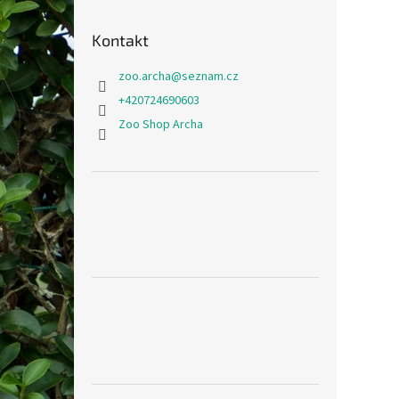
Kontakt
zoo.archa
@
seznam.cz
+420724690603
Zoo Shop Archa