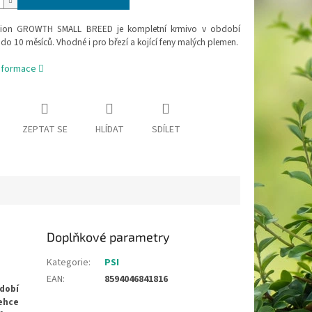
ction GROWTH SMALL BREED je kompletní krmivo v období
do 10 měsíců. Vhodné i pro březí a kojící feny malých plemen.
informace
ZEPTAT SE
HLÍDAT
SDÍLET
Doplňkové parametry
Kategorie
:
PSI
EAN
:
8594046841816
dobí
ehce