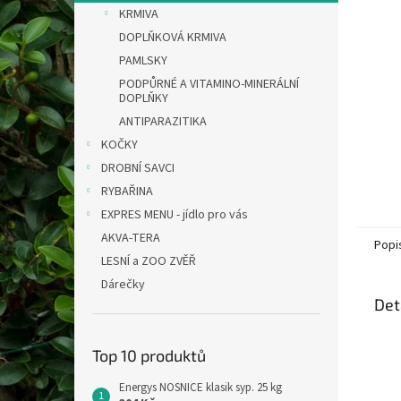
n
KRMIVA
e
DOPLŇKOVÁ KRMIVA
l
PAMLSKY
PODPŮRNÉ A VITAMINO-MINERÁLNÍ
DOPLŇKY
ANTIPARAZITIKA
KOČKY
DROBNÍ SAVCI
RYBAŘINA
EXPRES MENU - jídlo pro vás
AKVA-TERA
Popi
LESNÍ a ZOO ZVĚŘ
Dárečky
Det
Top 10 produktů
Energys NOSNICE klasik syp. 25 kg