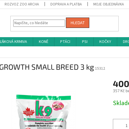
ROZVOZ ZOO ARCHA
DOPRAVA A PLATBA
MOJE OBJEDNÁVKA
HLEDAT
LŇKOVÁ KRMIVA
KONĚ
PTÁCI
PSI
KOČKY
DRO
 GROWTH SMALL BREED 3 kg
15312
400
357 Kč b
Měrná
Skla
cena: