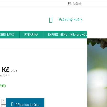
Přihlášení
NÁKUPNÍ
Prázdný košík
KOŠÍK
BNÍ SAVCI
RYBAŘINA
EXPRES MENU - jídlo pro vás
AKVA-
 Kč
/ ks
ez DPH
dem
Přidat do košíku