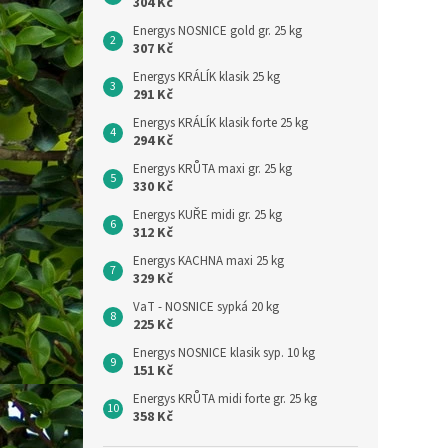
304 Kč
Energys NOSNICE gold gr. 25 kg
307 Kč
Energys KRÁLÍK klasik 25 kg
291 Kč
Energys KRÁLÍK klasik forte 25 kg
294 Kč
Energys KRŮTA maxi gr. 25 kg
330 Kč
Energys KUŘE midi gr. 25 kg
312 Kč
Energys KACHNA maxi 25 kg
329 Kč
VaT - NOSNICE sypká 20 kg
225 Kč
Energys NOSNICE klasik syp. 10 kg
151 Kč
Energys KRŮTA midi forte gr. 25 kg
358 Kč