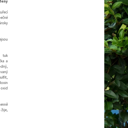
 feny
uřecí
pečné
ároky
ejsou
í tuk
čka a
odný,
ovaný
lfit,
doxin
 oxid
denně
žije,