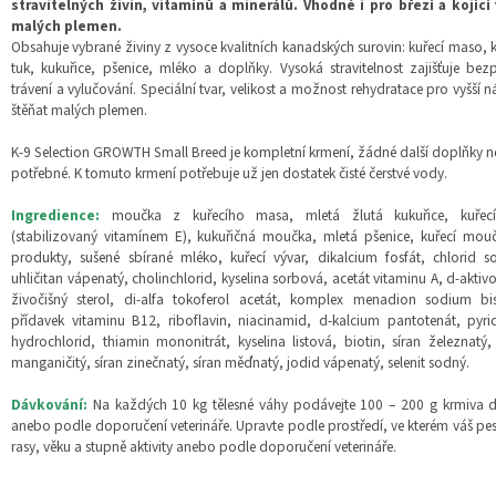
stravitelných živin, vitamínů a minerálů. Vhodné i pro březí a kojící
malých plemen.
Obsahuje vybrané živiny z vysoce kvalitních kanadských surovin: kuřecí maso, k
tuk, kukuřice, pšenice, mléko a doplňky. Vysoká stravitelnost zajišťuje bez
trávení a vylučování. Speciální tvar, velikost a možnost rehydratace pro vyšší n
štěňat malých plemen.
K-9 Selection GROWTH Small Breed je kompletní krmení, žádné další doplňky n
potřebné. K tomuto krmení potřebuje už jen dostatek čisté čerstvé vody.
Ingredience:
moučka z kuřecího masa, mletá žlutá kukuřice, kuřec
(stabilizovaný vitamínem E), kukuřičná moučka, mletá pšenice, kuřecí mou
produkty, sušené sbírané mléko, kuřecí vývar, dikalcium fosfát, chlorid s
uhličitan vápenatý, cholinchlorid, kyselina sorbová, acetát vitaminu A, d-aktiv
živočišný sterol, di-alfa tokoferol acetát, komplex menadion sodium bisu
přídavek vitaminu B12, riboflavin, niacinamid, d-kalcium pantotenát, pyri
hydrochlorid, thiamin mononitrát, kyselina listová, biotin, síran železnatý,
manganičitý, síran zinečnatý, síran měďnatý, jodid vápenatý, selenit sodný.
Dávkování:
Na každých 10 kg tělesné váhy podávejte 100 – 200 g krmiva 
anebo podle doporučení veterináře. Upravte podle prostředí, ve kterém váš pes 
rasy, věku a stupně aktivity anebo podle doporučení veterináře.