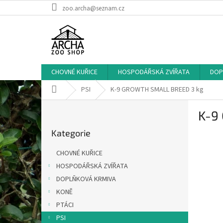
Přejít
zoo.archa@seznam.cz
na
obsah
CHOVNÉ KUŘICE
HOSPODÁŘSKÁ ZVÍŘATA
DOP
Domů
PSI
K-9 GROWTH SMALL BREED 3 kg
P
K-9
o
Přeskočit
s
Kategorie
kategorie
t
r
CHOVNÉ KUŘICE
a
HOSPODÁŘSKÁ ZVÍŘATA
n
DOPLŇKOVÁ KRMIVA
n
í
KONĚ
p
PTÁCI
a
PSI