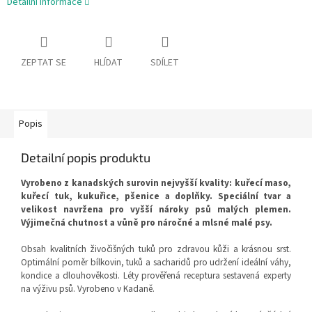
Detailní informace
ZEPTAT SE
HLÍDAT
SDÍLET
Popis
Detailní popis produktu
Vyrobeno z kanadských surovin nejvyšší kvality: kuřecí maso,
kuřecí tuk, kukuřice, pšenice a doplňky. Speciální tvar a
velikost navržena pro vyšší nároky psů malých plemen.
Výjimečná chutnost a vůně pro náročné a mlsné malé psy.
Obsah kvalitních živočišných tuků pro zdravou kůži a krásnou srst.
Optimální poměr bílkovin, tuků a sacharidů pro udržení ideální váhy,
kondice a dlouhověkosti. Léty prověřená receptura sestavená experty
na výživu psů. Vyrobeno v Kadaně.