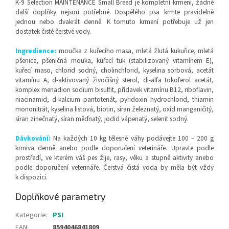
K-9 Selection MAINTENANCE Small Breed je kompletní krmení, žádné
další doplňky nejsou potřebné. Dospělého psa krmte pravidelně
jednou nebo dvakrát denně. K tomuto krmení potřebuje už jen
dostatek čisté čerstvé vody.
Ingredience:
moučka z kuřecího masa, mletá žlutá kukuřice, mletá
pšenice, pšeničná mouka, kuřecí tuk (stabilizovaný vitamínem E),
kuřecí maso, chlorid sodný, cholinchlorid, kyselina sorbová, acetát
vitamínu A, d-aktivovaný živočišný sterol, di-alfa tokoferol acetát,
komplex menadion sodium bisulfit, přídavek vitamínu B12, riboflavin,
niacinamid, d-kalcium pantotenát, pyridoxin hydrochlorid, thiamin
mononitrát, kyselina listová, biotin, síran železnatý, oxid manganičitý,
síran zinečnatý, síran měďnatý, jodid vápenatý, selenit sodný.
Dávkování:
Na každých 10 kg tělesné váhy podávejte 100 – 200 g
krmiva denně anebo podle doporučení veterináře. Upravte podle
prostředí, ve kterém váš pes žije, rasy, věku a stupně aktivity anebo
podle doporučení veterináře. Čerstvá čistá voda by měla být vždy
k dispozici.
Doplňkové parametry
Kategorie
:
PSI
EAN
:
8594046841809