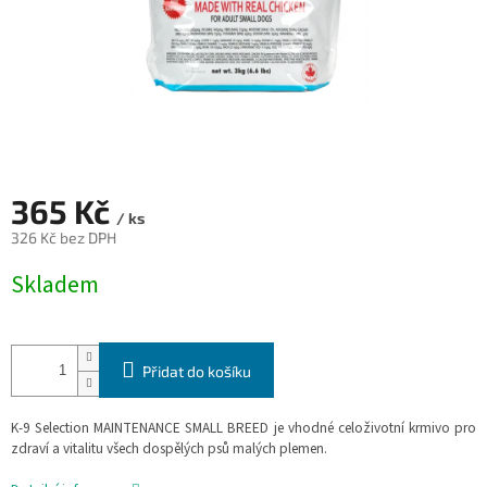
365 Kč
/ ks
326 Kč bez DPH
Měrná
Skladem
cena:
Přidat do košíku
K-9 Selection MAINTENANCE SMALL BREED je v
hodné celoživotní krmivo pro
zdraví a vitalitu všech dospělých psů malých plemen.