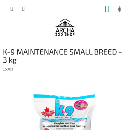
Přejít
NÁKUP
na
obsah
KOŠÍK
K-9 MAINTENANCE SMALL BREED -
3 kg
15303