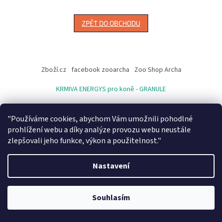
ZPĚT DO OBCHODU
Z
á
Zboží.cz
facebook zooarcha
Zoo Shop Archa
p
a
KRMIVA ENERGYS pro koně - GRANULE
t
í
"Používáme cookies, abychom Vám umožnili pohodlné
prohlížení webu a díky analýze provozu webu neustále
Vytvořil Shoptet
zlepšovali jeho funkce, výkon a použitelnost."
Copyright 2026
ZooArcha
. Všechna práva vyhrazena.
Upravit
Nastavení
nastavení cookies
Při objednávce zboží na našem eshopu s osobním vyzvednutím na
prodejně v Kadani je důležité vyčkat na potvrzovací email od našeho
Souhlasím
pracovníka !!! Děkujeme za pochopení.