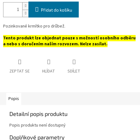
Přidat do košíku
Pozinkované krmítko pro drůbež.
Tento produkt lze objednat pouze s možností osobního odběru
a nebo s doručením naším rozvozem. Nelze zasílat.
ZEPTAT SE
HLÍDAT
SDÍLET
Popis
Detailní popis produktu
Popis produktu není dostupný
Doplňkové parametry