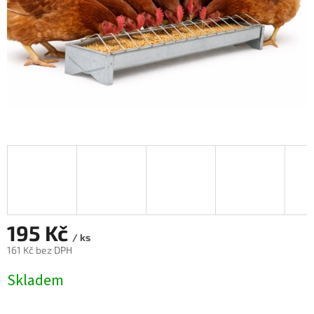
195 Kč
/ ks
161 Kč bez DPH
Měrná
Skladem
cena: