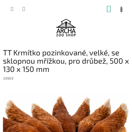
Přejít
NÁKUP
na
obsah
KOŠÍK
TT Krmítko pozinkované, velké, se
sklopnou mřížkou, pro drůbež, 500 x
130 x 150 mm
39959