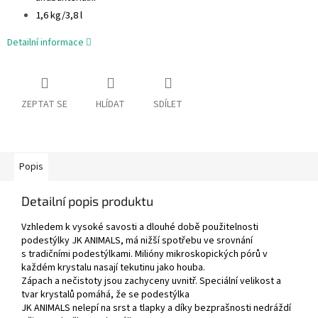
1,6 kg/3,8 l
Detailní informace
ZEPTAT SE
HLÍDAT
SDÍLET
Popis
Detailní popis produktu
Vzhledem k vysoké savosti a dlouhé době použitelnosti
podestýlky JK ANIMALS, má nižší spotřebu ve srovnání
s tradičními podestýlkami. Milióny mikroskopických pórů v
každém krystalu nasají tekutinu jako houba.
Zápach a nečistoty jsou zachyceny uvnitř. Speciální velikost a
tvar krystalů pomáhá, že se podestýlka
JK ANIMALS nelepí na srst a tlapky a díky bezprašnosti nedráždí