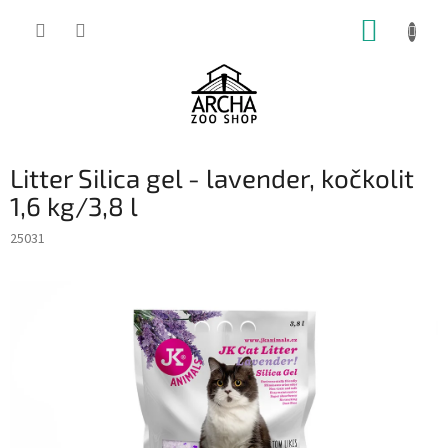
Přejít
NÁKUP
na
obsah
KOŠÍK
Litter Silica gel - lavender, kočkolit
1,6 kg/3,8 l
25031