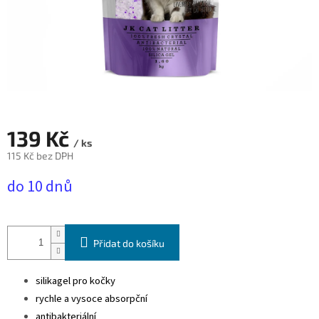
139 Kč
/ ks
115 Kč bez DPH
Měrná
do 10 dnů
cena:
Přidat do košíku
silikagel pro kočky
rychle a vysoce absorpční
antibakteriální