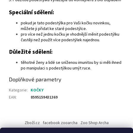
Speciální sdělení:
pokud je tato podestýlka pro Vaši kočku novinkou,
můžete ji přidat ke staré podestýlce.
pro více než jednu kočku je vhodnější měnit podestýlku
častěji než použít více podestýlek najednou.
Důležité sdělení:
těhotné ženy a lidé se sníženou imunitou by si měli ihned
po manipulaci s podestýlkou umýt ruce.
Doplňkové parametry
Kategorie
:
KOČKY
EAN
:
8595159431369
Z
á
Zboží.cz
facebook zooarcha
Zoo Shop Archa
p