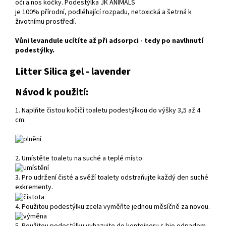
oči a nos kočky. Podestýlka JK ANIMALS
je 100% přírodní, podléhající rozpadu, netoxická a šetrná k
životnímu prostředí.
Vůni levandule ucítíte až při adsorpci - tedy po navlhnutí
podestýlky.
Litter Silica gel - lavender
Návod k použití:
1. Naplňte čistou kočičí toaletu podestýlkou do výšky 3,5 až 4
cm.
2. Umístěte toaletu na suché a teplé místo.
3. Pro udržení čisté a svěží toalety odstraňujte každý den suché
exkrementy.
4. Použitou podestýlku zcela vyměňte jednou měsíčně za novou.
5. Použitou podestýlku vyhazujte do kontejneru s bio odpadem