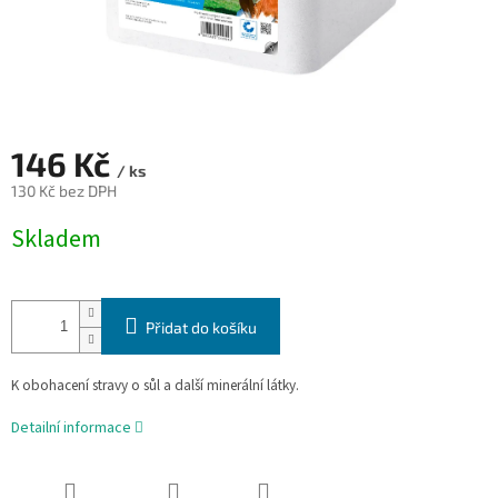
146 Kč
/ ks
130 Kč bez DPH
Měrná
Skladem
cena:
Přidat do košíku
K obohacení stravy o sůl a další minerální látky.
Detailní informace