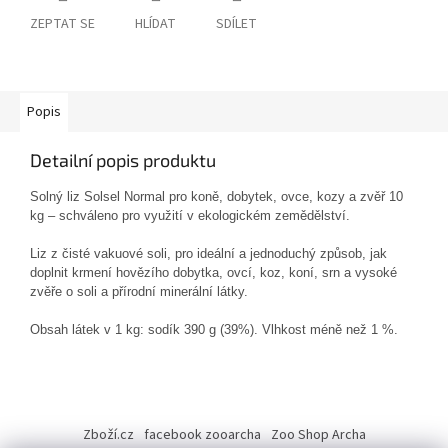
ZEPTAT SE
HLÍDAT
SDÍLET
Popis
Detailní popis produktu
Solný liz Solsel Normal pro koně, dobytek, ovce, kozy a zvěř 10
kg – schváleno pro využití v ekologickém zemědělství.
Liz z čisté vakuové soli, pro ideální a jednoduchý způsob, jak
doplnit krmení hovězího dobytka, ovcí, koz, koní, srn a vysoké
zvěře o soli a přírodní minerální látky.
Obsah látek v 1 kg: sodík 390 g (39%). Vlhkost méně než 1 %.
Z
á
Zboží.cz
facebook zooarcha
Zoo Shop Archa