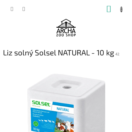
Přejít
NÁKUP
na
obsah
KOŠÍK
Liz solný Solsel NATURAL - 10 kg
42