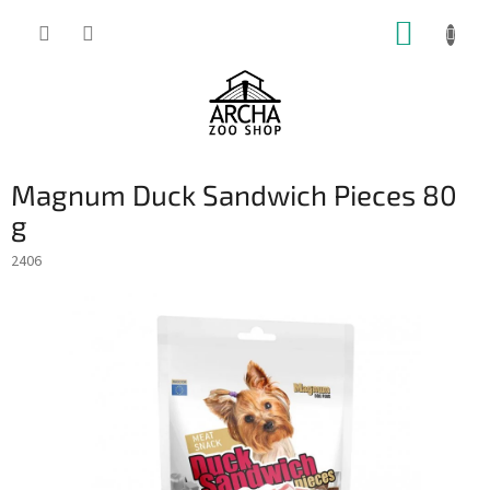
Přejít
NÁKUP
na
obsah
KOŠÍK
Magnum Duck Sandwich Pieces 80
g
2406