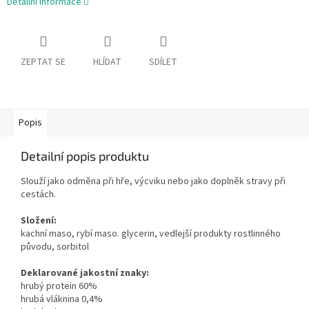
Detailní informace
ZEPTAT SE
HLÍDAT
SDÍLET
Popis
Detailní popis produktu
Slouží jako odměna při hře, výcviku nebo jako doplněk stravy při
cestách.
Složení:
kachní maso, rybí maso. glycerin, vedlejší produkty rostlinného
původu, sorbitol
Deklarované jakostní znaky:
hrubý protein 60%
hrubá vláknina 0,4%