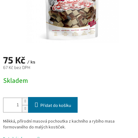
75 Kč
/ ks
67 Kč bez DPH
Měrná
Skladem
cena:
Přidat do košíku
Měkká, přírodní masová pochoutka z kachního a rybího masa
formovaného do malých kostiček.