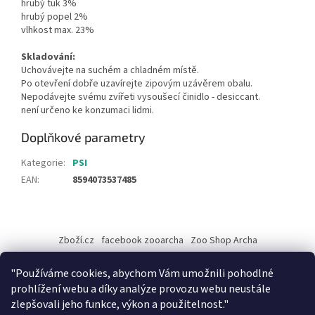
hrubý tuk 3%
hrubý popel 2%
vlhkost max. 23%
Skladování:
Uchovávejte na suchém a chladném místě.
Po otevření dobře uzavírejte zipovým uzávěrem obalu.
Nepodávejte svému zvířeti vysoušecí činidlo - desiccant.
není určeno ke konzumaci lidmi.
Doplňkové parametry
Kategorie
:
PSI
EAN
:
8594073537485
Z
á
Zboží.cz
facebook zooarcha
Zoo Shop Archa
p
a
KRMIVA ENERGYS pro koně - GRANULE
"Používáme cookies, abychom Vám umožnili pohodlné
t
prohlížení webu a díky analýze provozu webu neustále
í
zlepšovali jeho funkce, výkon a použitelnost."