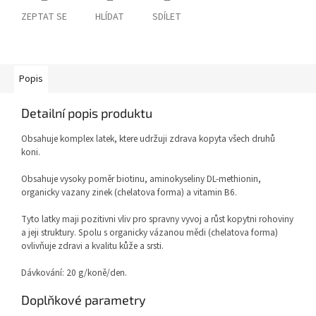
ZEPTAT SE
HLÍDAT
SDÍLET
Popis
Detailní popis produktu
Obsahuje komplex latek, ktere udržuji zdrava kopyta všech druhů
koni.
Obsahuje vysoky poměr biotinu, aminokyseliny DL-methionin,
organicky vazany zinek (chelatova forma) a vitamin B6.
Tyto latky maji pozitivni vliv pro spravny vyvoj a růst kopytni rohoviny
a jeji struktury. Spolu s organicky vázanou mědi (chelatova forma)
ovlivňuje zdravi a kvalitu kůže a srsti.
Dávkování: 20 g/koně/den.
Doplňkové parametry