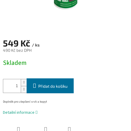
549 Kč
/ ks
490 Kč bez DPH
Měrná
Skladem
cena:
Přidat do košíku
Doplněk pro zlepšení srsti a kopyt
Detailní informace