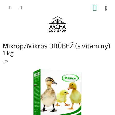
Přejít
NÁKUP
na
obsah
KOŠÍK
Mikrop/Mikros DRŮBEŽ (s vitaminy)
1 kg
545