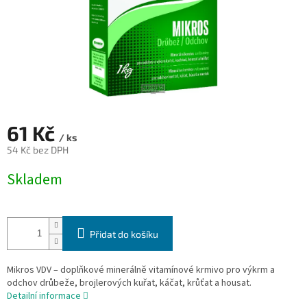
61 Kč
/ ks
54 Kč bez DPH
Měrná
Skladem
cena:
Přidat do košíku
Mikros VDV – doplňkové minerálně vitamínové krmivo pro výkrm a
odchov drůbeže, brojlerových kuřat, káčat, krůťat a housat.
Detailní informace