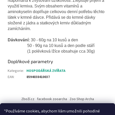
Napomáhá k zvyšování užitkovosti. Zlepšuje příjem a
využití krmiva. Svým obsahem vitamínů a
aminokyselin doplňuje celkovou denní potřebu těchto
látek v krmné dávce. Přidává se do krmné dávky
složené z jádra a statkových krmiv důkladným
zamícháním.
Dávkování:
30 - 60g na 10 kusů a den
50 - 90g na 10 kusů a den podle stáří
(1 polévková lžíce obsahuje cca 30g)
Doplňkové parametry
Kategorie
:
HOSPODÁŘSKÁ ZVÍŘATA
EAN
:
8594038410037
Z
á
Zboží.cz
facebook zooarcha
Zoo Shop Archa
p
a
KRMIVA ENERGYS pro koně - GRANULE
"Používáme cookies, abychom Vám umožnili pohodlné
t