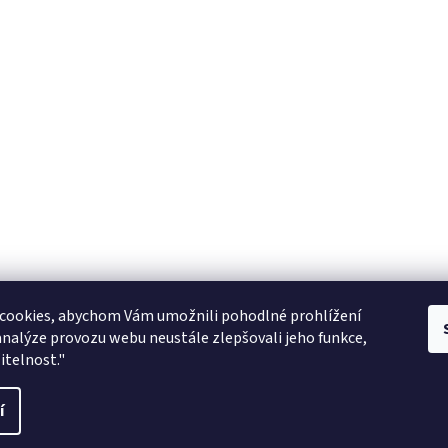
Zboží.cz
facebook zooarcha
Zoo Shop Archa
cookies, abychom Vám umožnili pohodlné prohlížení
analýze provozu webu neustále zlepšovali jeho funkce,
KRMIVA ENERGYS pro koně - GRANULE
itelnost."
ani
í
vit nastavení cookies