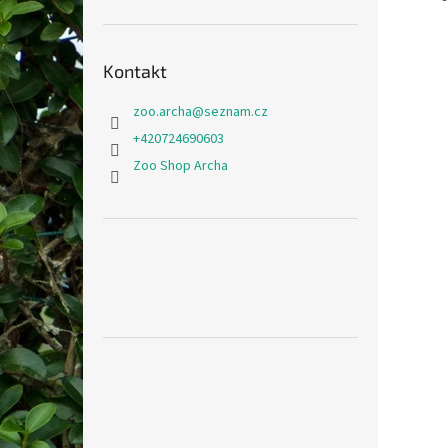
Kontakt
zoo.archa
@
seznam.cz
+420724690603
Zoo Shop Archa