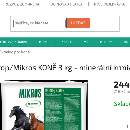
ROZVOZ ZOO ARCHA
DOPRAVA A PLATBA
MOJE OBJEDNÁVKA
HLEDAT
LŇKOVÁ KRMIVA
KONĚ
PTÁCI
PSI
KOČKY
DRO
í krmivo pro koně
op/Mikros KONĚ 3 kg - minerální krmi
244
218 Kč b
Měrná
Skla
cena: