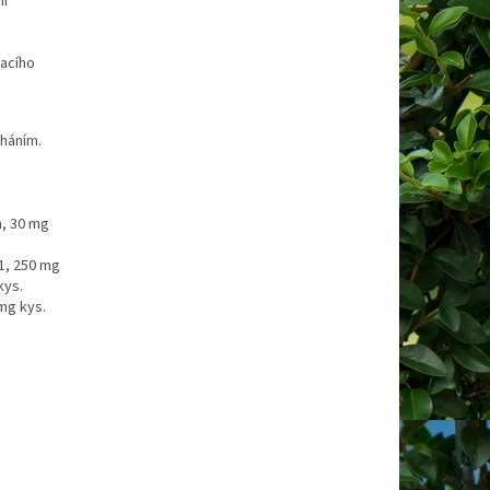
ní
hacího
cháním.
n, 30 mg
 B1, 250 mg
kys.
mg kys.