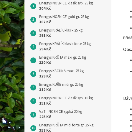
Energys NOSNICE klasik syp. 25 kg
304 Kč
Energys NOSNICE gold gr. 25 kg
307 Kč
Energys KRÁLÍK klasik 25 kg
291 Kč
Přid
Energys KRÁLÍK klasik forte 25 kg
294 Kč
Obsa
Energys KRŮTA maxi gr. 25 kg
330 Kč
Energys KACHNA maxi 25 kg
329 Kč
Energys KUŘE midi gr. 25 kg
312 Kč
Dávk
Energys NOSNICE klasik syp. 10 kg
151 Kč
VaT - NOSNICE sypká 20 kg
225 Kč
Energys KRŮTA midi forte gr. 25 kg
358 Kč