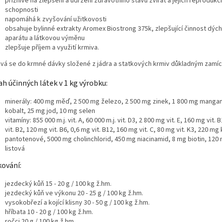
příznivě na zlepšení a udržení zdravotního stavu zvířat a jejich reprodukč
schopnosti
napomáhá k zvyšování užitkovosti
obsahuje bylinné extrakty Aromex Biostrong 375k, zlepšující činnost dýc
aparátu a látkovou výměnu
zlepšuje příjem a využití krmiva.
ává se do krmné dávky složené z jádra a statkových krmiv důkladným zamí
h účinných látek v 1 kg výrobku:
minerály: 400 mg měď, 2 500 mg železo, 2 500 mg zinek, 1 800 mg manga
kobalt, 25 mg jod, 10 mg selen
vitamíny: 855 000 m.j. vit. A, 60 000 m.j. vit. D3, 2 800 mg vit. E, 160 mg vit.
vit. B2, 120 mg vit. B6, 0,6 mg vit. B12, 160 mg vit. C, 80 mg vit. K3, 220 mg 
pantotenové, 5000 mg cholinchlorid, 450 mg niacinamid, 8 mg biotin, 120 
listová
ování:
jezdecký kůň 15 - 20 g / 100 kg ž.hm.
jezdecký kůň ve výkonu 20 - 25 g / 100 kg ž.hm.
vysokobřezí a kojící klisny 30 - 50 g / 100 kg ž.hm.
hříbata 10 - 20 g / 100 kg ž.hm.
ročci 20 g / 100 kg ž.hm.