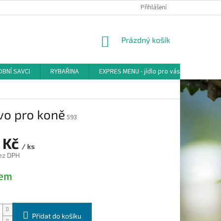
Přihlášení
NÁKUPNÍ
Prázdný košík
KOŠÍK
BNÍ SAVCI
RYBAŘINA
EXPRES MENU - jídlo pro vás
AKVA-
vo pro koně
593
 Kč
/ ks
ez DPH
dem
Přidat do košíku