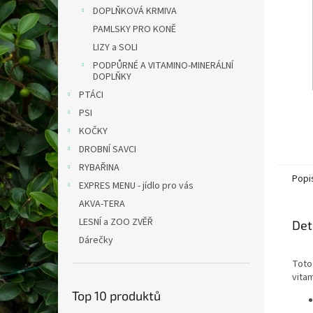
n
DOPLŇKOVÁ KRMIVA
e
PAMLSKY PRO KONĚ
l
LIZY a SOLI
PODPŮRNÉ A VITAMINO-MINERÁLNÍ
DOPLŇKY
PTÁCI
PSI
KOČKY
DROBNÍ SAVCI
RYBAŘINA
Popi
EXPRES MENU - jídlo pro vás
AKVA-TERA
LESNÍ a ZOO ZVĚŘ
Det
Dárečky
Toto
vita
Top 10 produktů