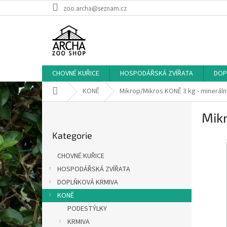
Přejít
zoo.archa@seznam.cz
na
obsah
CHOVNÉ KUŘICE
HOSPODÁŘSKÁ ZVÍŘATA
DOP
Domů
KONĚ
Mikrop/Mikros KONĚ 3 kg - mineráln
P
Mikr
o
Přeskočit
s
Kategorie
kategorie
t
r
CHOVNÉ KUŘICE
a
HOSPODÁŘSKÁ ZVÍŘATA
n
DOPLŇKOVÁ KRMIVA
n
í
KONĚ
p
PODESTÝLKY
a
KRMIVA