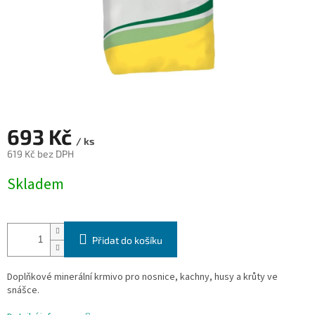
693 Kč
/ ks
619 Kč bez DPH
Měrná
Skladem
cena:
Přidat do košíku
Doplňkové minerální krmivo pro nosnice, kachny, husy a krůty ve
snášce.