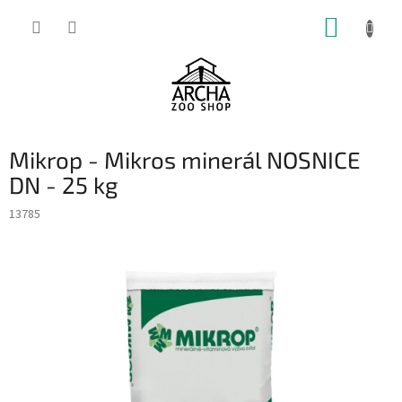
Přejít
NÁKUP
na
obsah
KOŠÍK
Mikrop - Mikros minerál NOSNICE
DN - 25 kg
13785