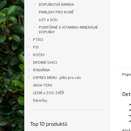
n
DOPLŇKOVÁ KRMIVA
e
PAMLSKY PRO KONĚ
l
LIZY a SOLI
PODPŮRNÉ A VITAMINO-MINERÁLNÍ
DOPLŇKY
PTÁCI
PSI
KOČKY
DROBNÍ SAVCI
RYBAŘINA
Popi
EXPRES MENU - jídlo pro vás
AKVA-TERA
LESNÍ a ZOO ZVĚŘ
Det
Dárečky
Top 10 produktů