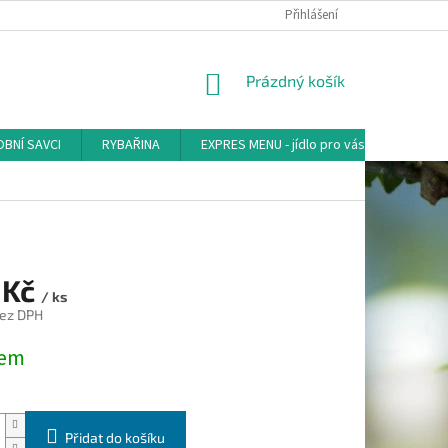
Přihlášení
NÁKUPNÍ
Prázdný košík
KOŠÍK
BNÍ SAVCI
RYBAŘINA
EXPRES MENU - jídlo pro vás
AKVA-
 Kč
/ ks
bez DPH
dem
Přidat do košíku