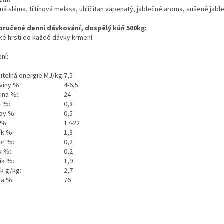
ení:
ná sláma, třtinová melasa, uhličitan vápenatý, jablečné aroma, sušené jabl
ručené denní dávkování, dospělý kůň 500kg:
lké hrsti do každé dávky krmení
ní:
vitelná energie MJ/kg:
7,5
viny %:
4-6,5
nina %:
24
e %:
0,8
by %:
0,5
 %:
17-22
ík %:
1,3
or %:
0,2
k %:
0,2
ík %:
1,9
ík g/kg:
2,7
na %:
76