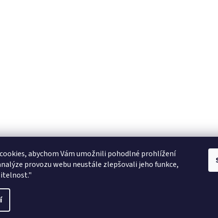
Zboží.cz
facebook zooarcha
Zoo Shop Archa
cookies, abychom Vám umožnili pohodlné prohlížení
analýze provozu webu neustále zlepšovali jeho funkce,
KRMIVA ENERGYS pro koně - GRANULE
itelnost."
ani
í
vit nastavení cookies