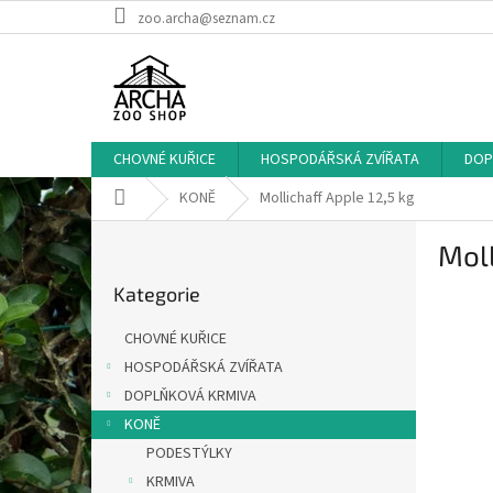
Přejít
zoo.archa@seznam.cz
na
obsah
CHOVNÉ KUŘICE
HOSPODÁŘSKÁ ZVÍŘATA
DOP
Domů
KONĚ
Mollichaff Apple 12,5 kg
P
Moll
o
Přeskočit
s
Kategorie
kategorie
t
r
CHOVNÉ KUŘICE
a
HOSPODÁŘSKÁ ZVÍŘATA
n
DOPLŇKOVÁ KRMIVA
n
í
KONĚ
p
PODESTÝLKY
a
KRMIVA