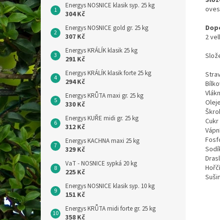
Slož
Energys NOSNICE klasik syp. 25 kg
oves
304 Kč
Dopo
Energys NOSNICE gold gr. 25 kg
307 Kč
2 ve
Energys KRÁLÍK klasik 25 kg
Slože
291 Kč
Energys KRÁLÍK klasik forte 25 kg
Stra
294 Kč
Bílko
Vlák
Energys KRŮTA maxi gr. 25 kg
Olej
330 Kč
Škro
Energys KUŘE midi gr. 25 kg
Cukr
312 Kč
Vápn
Fosf
Energys KACHNA maxi 25 kg
Sodí
329 Kč
Drasl
VaT - NOSNICE sypká 20 kg
Hořč
225 Kč
Suši
Energys NOSNICE klasik syp. 10 kg
151 Kč
Energys KRŮTA midi forte gr. 25 kg
358 Kč