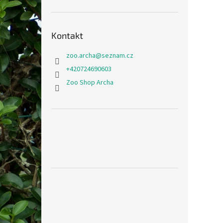
Kontakt
zoo.archa
@
seznam.cz
+420724690603
Zoo Shop Archa