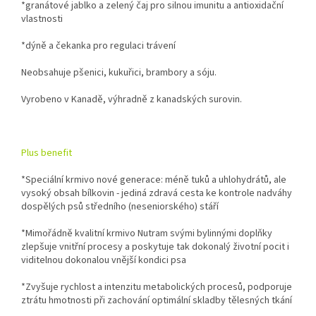
*granátové jablko a zelený čaj pro silnou imunitu a antioxidační
vlastnosti
*dýně a čekanka pro regulaci trávení
Neobsahuje pšenici, kukuřici, brambory a sóju.
Vyrobeno v Kanadě, výhradně z kanadských surovin.
Plus benefit
*Speciální krmivo nové generace: méně tuků a uhlohydrátů, ale
vysoký obsah bílkovin - jediná zdravá cesta ke kontrole nadváhy
dospělých psů středního (neseniorského) stáří
*Mimořádně kvalitní krmivo Nutram svými bylinnými doplňky
zlepšuje vnitřní procesy a poskytuje tak dokonalý životní pocit i
viditelnou dokonalou vnější kondici psa
*Zvyšuje rychlost a intenzitu metabolických procesů, podporuje
ztrátu hmotnosti při zachování optimální skladby tělesných tkání