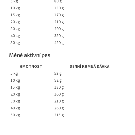
5 kg
80 g
10 kg
130 g
15 kg
170 g
20 kg
210 g
30 kg
290 g
40 kg
380 g
50 kg
420 g
Méně aktivní pes
HMOTNOST
DENNÍ KRMNÁ DÁVKA
5 kg
53 g
10 kg
92 g
15 kg
130 g
20 kg
160 g
30 kg
210 g
40 kg
260 g
50 kg
315 g