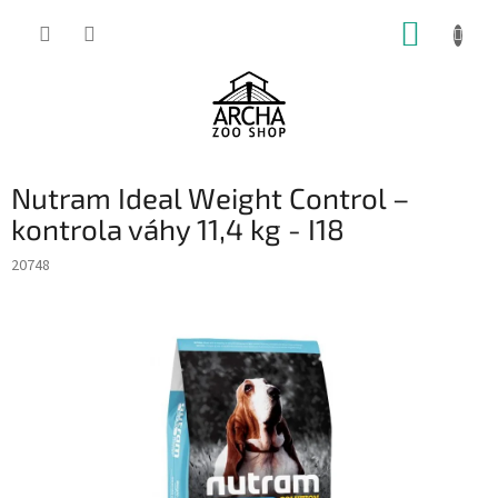
Přejít
NÁKUP
na
obsah
KOŠÍK
Nutram Ideal Weight Control –
kontrola váhy 11,4 kg - I18
20748