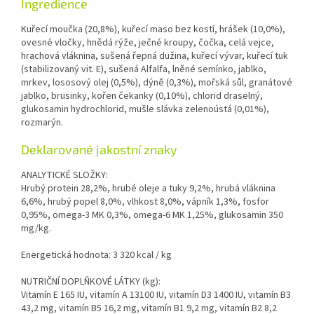
Ingredience
Kuřecí moučka (20,8%), kuřecí maso bez kostí, hrášek (10,0%),
ovesné vločky, hnědá rýže, ječné kroupy, čočka, celá vejce,
hrachová vláknina, sušená řepná dužina, kuřecí vývar, kuřecí tuk
(stabilizovaný vit. E), sušená Alfalfa, lněné semínko, jablko,
mrkev, lososový olej (0,5%), dýně (0,3%), mořská sůl, granátové
jablko, brusinky, kořen čekanky (0,10%), chlorid draselný,
glukosamin hydrochlorid, mušle slávka zelenoústá (0,01%),
rozmarýn.
Deklarované jakostní znaky
ANALYTICKÉ SLOŽKY:
Hrubý protein 28,2%, hrubé oleje a tuky 9,2%, hrubá vláknina
6,6%, hrubý popel 8,0%, vlhkost 8,0%, vápník 1,3%, fosfor
0,95%, omega-3 MK 0,3%, omega-6 MK 1,25%, glukosamin 350
mg/kg.
Energetická hodnota: 3 320 kcal / kg
NUTRIČNÍ DOPLŇKOVÉ LÁTKY (kg):
Vitamín E 165 IU, vitamín A 13100 IU, vitamín D3 1400 IU, vitamín B3
43,2 mg, vitamín B5 16,2 mg, vitamín B1 9,2 mg, vitamín B2 8,2