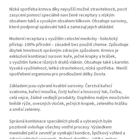
Nízká spotřeba krmiva díky nejvyšší možné stravitelnosti, pocit
zasycení pomocí speciálně navržené receptury s nízkým
obsahem tuků a vysokým obsahem bílkovin. Obsahuje suroviny,
které podporují spalování tuků a zamezují jejich ukládání.
Moderní receptura s využitím celostní medicíny - holistický
přístup. 100% přírodní – zásadně bez použití chemie. Způsobuje
úbytek hmotnosti správným zdravým způsobem. Krmivo je
exkluzívní kombinací surovin: kuře, ječné krupky a hrášek,
s využitím funkce různých druhů vláknin. Obsahuje také L-karnitin.
Vysoká využitelnost, lehká stravitelnost, nízká spotřeba. Menší
opotřebení organismu pro prodloužení délky života.
Základem jsou vybrané kvalitní suroviny: Čerstvá kuřecí
svalovina, kuřecí moučka, čistý kuřecí a lososový tuk, čočka,
celá vejce, žádné vedlejší produkty. Doplněno malým množstvím
hnědé rýže, ovesných vloček, ječných krupek, zeleného hrášku
a směsí zeleniny.
Správná kombinace speciálních plodů a vybraných bylin
pozitivně ovlivňuje všechny vnitřní procesy. Výsledkem
maximální péče zevnitř je vynikající kondice, špičkový vzhled a
zdraví viditelné i navenek. Bylinné doplňky : Jablka, mrkev,