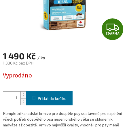
Z
ZDARMA
D
A
1 490 Kč
/ ks
R
1 330 Kč bez DPH
Měrná
M
Vyprodáno
cena:
A
Přidat do košíku
Kompletní kanadské krmivo pro dospělé psy sestavené pro naplnění
všech potřeb dospělého psa neseniorského věku se sklonem k
nadváze až obezitě. Krmivo nejvyšší kvality, vhodné i pro psy méně