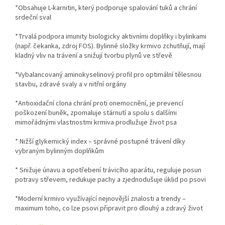
*Obsahuje L-karnitin, který podporuje spalování tuků a chrání
srdeční sval
*Trvalá podpora imunity biologicky aktivními doplňky i bylinkami
(např. čekanka, zdroj FOS). Bylinné složky krmivo zchutňují, mají
kladný vliv na trávení a snižují tvorbu plynů ve střevě
*Vybalancovaný aminokyselinový profil pro optimální tělesnou
stavbu, zdravé svaly a v nitřní orgány
*Antioxidační clona chrání proti onemocnění, je prevencí
poškození buněk, zpomaluje stárnutí a spolu s dalšími
mimořádnými vlastnostmi krmiva prodlužuje život psa
* Nižší glykemický index – správné postupné trávení díky
vybraným bylinným doplňkům
* Snižuje únavu a opotřebení trávicího aparátu, reguluje posun
potravy střevem, redukuje pachy a zjednodušuje úklid po psovi
*Moderní krmivo využívající nejnovější znalosti a trendy –
maximum toho, co lze psovi připravit pro dlouhý a zdravý život