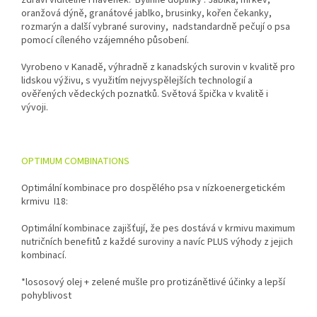
oranžová dýně, granátové jablko, brusinky, kořen čekanky,
rozmarýn a další vybrané suroviny, nadstandardně pečují o psa
pomocí cíleného vzájemného působení.
Vyrobeno v Kanadě, výhradně z kanadských surovin v kvalitě pro
lidskou výživu, s využitím nejvyspělejších technologií a
ověřených vědeckých poznatků. Světová špička v kvalitě i
vývoji.
OPTIMUM COMBINATIONS
Optimální kombinace pro dospělého psa v nízkoenergetickém
krmivu I18:
Optimální kombinace zajišťují, že pes dostává v krmivu maximum
nutričních benefitů z každé suroviny a navíc PLUS výhody z jejich
kombinací.
*lososový olej + zelené mušle pro protizánětlivé účinky a lepší
pohyblivost