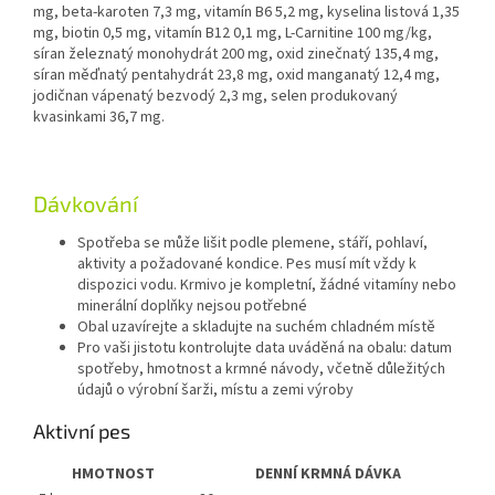
mg, beta-karoten 7,3 mg, vitamín B6 5,2 mg, kyselina listová 1,35
mg, biotin 0,5 mg, vitamín B12 0,1 mg, L-Carnitine 100 mg/kg,
síran železnatý monohydrát 200 mg, oxid zinečnatý 135,4 mg,
síran měďnatý pentahydrát 23,8 mg, oxid manganatý 12,4 mg,
jodičnan vápenatý bezvodý 2,3 mg, selen produkovaný
kvasinkami 36,7 mg.
Dávkování
Spotřeba se může lišit podle plemene, stáří, pohlaví,
aktivity a požadované kondice. Pes musí mít vždy k
dispozici vodu. Krmivo je kompletní, žádné vitamíny nebo
minerální doplňky nejsou potřebné
Obal uzavírejte a skladujte na suchém chladném místě
Pro vaši jistotu kontrolujte data uváděná na obalu: datum
spotřeby, hmotnost a krmné návody, včetně důležitých
údajů o výrobní šarži, místu a zemi výroby
Aktivní pes
HMOTNOST
DENNÍ KRMNÁ DÁVKA