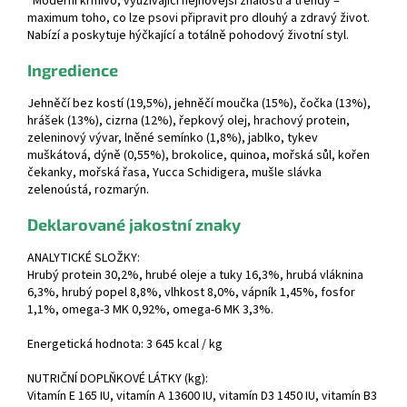
*Moderní krmivo, využívající nejnovější znalosti a trendy –
maximum toho, co lze psovi připravit pro dlouhý a zdravý život.
Nabízí a poskytuje hýčkající a totálně pohodový životní styl.
Ingredience
Jehněčí bez kostí (19,5%), jehněčí moučka (15%), čočka (13%),
hrášek (13%), cizrna (12%), řepkový olej, hrachový protein,
zeleninový vývar, lněné semínko (1,8%), jablko, tykev
muškátová, dýně (0,55%), brokolice, quinoa, mořská sůl, kořen
čekanky, mořská řasa, Yucca Schidigera, mušle slávka
zelenoústá, rozmarýn.
Deklarované jakostní znaky
ANALYTICKÉ SLOŽKY:
Hrubý protein 30,2%, hrubé oleje a tuky 16,3%, hrubá vláknina
6,3%, hrubý popel 8,8%, vlhkost 8,0%, vápník 1,45%, fosfor
1,1%, omega-3 MK 0,92%, omega-6 MK 3,3%.
Energetická hodnota: 3 645 kcal / kg
NUTRIČNÍ DOPLŇKOVÉ LÁTKY (kg):
Vitamín E 165 IU, vitamín A 13600 IU, vitamín D3 1450 IU, vitamín B3