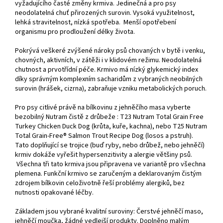
vyžadujícího časté změny krmiva. Jedinečná a pro psy
neodolatelná chuť přirozených surovin. Vysoká využitelnost,
lehká stravitelnost, nízká spotřeba. Menší opotřebení
organismu pro prodloužení délky života.
Pokrývá veškeré zvýšené nároky psů chovaných v bytě i venku,
chovných, aktivních, v zátěži i v klidovém režimu. Neodolatelná
chutnost a prvotřídní péče. Krmivo má nízký glykemický index
díky správným komplexním sacharidům z vybraných neobilných
surovin (hrášek, cizrna), zabraňuje vzniku metabolických poruch.
Pro psy citlivé právě na bílkovinu z jehněčího masa vyberte
bezobilný Nutram čistě z drůbeže : T23 Nutram Total Grain Free
Turkey Chicken Duck Dog (krůta, kuře, kachna), nebo T25 Nutram
Total Grain-Free® Salmon Trout Recipe Dog (losos a pstruh).
Tato doplňující se trojice (buď ryby, nebo drůbež, nebo jehněčí)
krmiv dokáže vyřešit hypersenzitivity a alergie většiny psů.
Všechna tři tato krmiva jsou připravena ve variantě pro všechna
plemena. Funkční krmivo se zaručeným a deklarovaným čistým
zdrojem bílkovin celoživotně řeší problémy alergiků, bez
nutnosti opakované léčby.
Základem jsou vybrané kvalitní suroviny: Čerstvé jehněčí maso,
jehněčí moučka, žádné vedlejší produkty. Doplněno malým