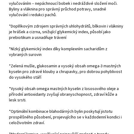
vylučováním – nepáchnoucí bobek i nedráždivé složení moči.
Byliny a vláknina pro správný průchod potravy, snadné
vylučování i redukci pachů.
*Doplňkovým zdrojem správných uhlohydrátů, bílkovin i vlákniny
je hrášek a cizrna, snižující glykemický index, působí jako
prebiotikum a usnadňuje trávení
*Nízký glykemický index díky komplexním sacharidům z
vybraných surovin
*Zelená mušle, glukosamin a vysoký obsah omega-3 mastných
kyselin pro zdravé klouby a chrupavky, pro dobrou pohyblivost
do vysokého stáří
*Vysoký obsah omega mastných kyselin z lososového oleje a
přírodní antioxidanty zvyšují obranyschopnost, zdraví kůže a
lesk srsti.
*Optimální kombinace blahodárných bylin poskytují jistotu
prospěšného působení, projevujícího se v každodenní kondici i
celoživotním zdraví.