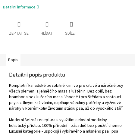
Detailní informace
ZEPTAT SE
HLÍDAT
SDÍLET
Popis
Detailní popis produktu
Kompletní kanadské bezobilné krmivo pro citlivé a náročné psy
všech plemen, z jehněčího masa a luštěnin. Bez obilí, bez
brambor a bez kuřecího masa. Vhodné i pro štěňata a rostoucí
psy s citlivým zažíváním, naplňuje všechny potřeby a výživové
nároky v kterémkoliv životním stádiu psa, až do vysokého stáří.
Moderní šetrná receptura s využitím celostní medicíny -
holistický přístup. 100% přírodní – zásadně bez použití chemie.
Luxusní kategorie - uspokojí i vybíravého a mlsného psa i psa