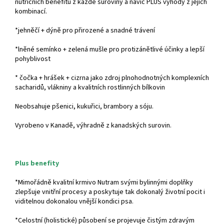
nutričních benefitů z každé suroviny a navíc PLUS výhody z jejich
kombinací.
*jehněčí + dýně pro přirozené a snadné trávení
*lněné semínko + zelená mušle pro protizánětlivé účinky a lepší
pohyblivost
* čočka + hrášek + cizrna jako zdroj plnohodnotných komplexních
sacharidů, vlákniny a kvalitních rostlinných bílkovin
Neobsahuje pšenici, kukuřici, brambory a sóju.
Vyrobeno v Kanadě, výhradně z kanadských surovin.
Plus benefity
*Mimořádně kvalitní krmivo Nutram svými bylinnými doplňky
zlepšuje vnitřní procesy a poskytuje tak dokonalý životní pocit i
viditelnou dokonalou vnější kondici psa.
*Celostní (holistické) působení se projevuje čistým zdravým