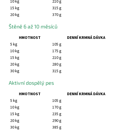
10 kg
210 g
15 kg
315 g
20 kg
370 g
Štěně 6 až 10 měsíců
HMOTNOST
DENNÍ KRMNÁ DÁVKA
5 kg
105 g
10 kg
175 g
15 kg
210 g
20 kg
280 g
30 kg
315 g
Aktivní dospělý pes
HMOTNOST
DENNÍ KRMNÁ DÁVKA
5 kg
105 g
10 kg
170 g
15 kg
235 g
20 kg
290 g
30 kg
385 g