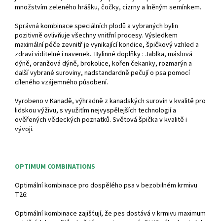
množstvím zeleného hrášku, čočky, cizrny a lněným semínkem.
Správná kombinace speciálních plodů a vybraných bylin
pozitivně ovlivňuje všechny vnitřní procesy. Výsledkem
maximální péče zevnitř je vynikající kondice, špičkový vzhled a
zdraví viditelné i navenek. Bylinné doplňky : Jablka, máslová
dýně, oranžová dýně, brokolice, kořen čekanky, rozmarýn a
další vybrané suroviny, nadstandardně pečují o psa pomocí
cíleného vzájemného působení.
Vyrobeno v Kanadě, výhradně z kanadských surovin v kvalitě pro
lidskou výživu, s využitím nejvyspělejších technologií a
ověřených vědeckých poznatků. Světová špička v kvalitě i
vývoji.
OPTIMUM COMBINATIONS
Optimální kombinace pro dospělého psa v bezobilném krmivu
T26:
Optimální kombinace zajišťují, že pes dostává v krmivu maximum