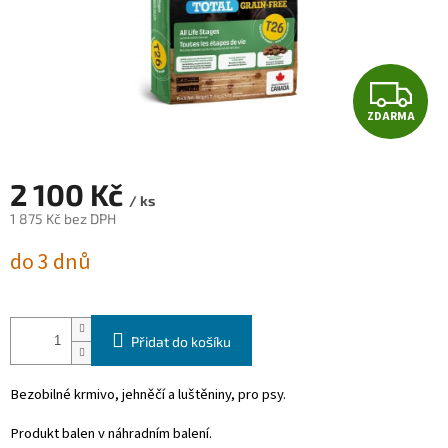
Z
ZDARMA
D
A
2 100 Kč
/ ks
R
1 875 Kč bez DPH
Měrná
M
do 3 dnů
cena:
A
Přidat do košíku
Bezobilné krmivo, jehněčí a luštěniny, pro psy.
Produkt balen v náhradním balení.