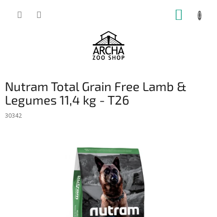
Přejít
NÁKUP
na
obsah
KOŠÍK
Nutram Total Grain Free Lamb &
Legumes 11,4 kg - T26
30342