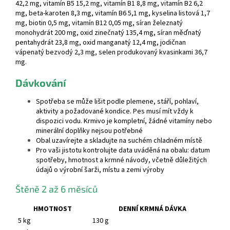
42,2 mg, vitamín B5 15,2 mg, vitamín B1 8,8 mg, vitamín B2 6,2
mg, beta-karoten 8,3 mg, vitamín B6 5,1 mg, kyselina listová 1,7
mg, biotin 0,5 mg, vitamín B12 0,05 mg, síran železnatý
monohydrát 200 mg, oxid zinečnatý 135,4 mg, síran měďnatý
pentahydrát 23,8 mg, oxid manganatý 12,4 mg, jodičnan
vápenatý bezvodý 2,3 mg, selen produkovaný kvasinkami 36,7
mg.
Dávkování
Spotřeba se může lišit podle plemene, stáří, pohlaví,
aktivity a požadované kondice. Pes musí mít vždy k
dispozici vodu. Krmivo je kompletní, žádné vitamíny nebo
minerální doplňky nejsou potřebné
Obal uzavírejte a skladujte na suchém chladném místě
Pro vaši jistotu kontrolujte data uváděná na obalu: datum
spotřeby, hmotnost a krmné návody, včetně důležitých
údajů o výrobní šarži, místu a zemi výroby
Štěně 2 až 6 měsíců
HMOTNOST
DENNÍ KRMNÁ DÁVKA
5 kg
130 g