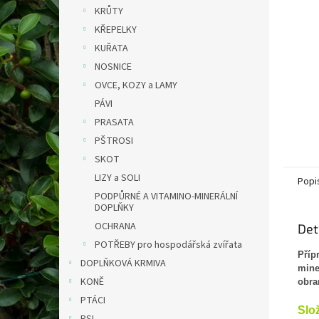
n
KRŮTY
e
KŘEPELKY
l
KUŘATA
NOSNICE
OVCE, KOZY a LAMY
PÁVI
PRASATA
PŠTROSI
SKOT
LIZY a SOLI
Popi
PODPŮRNÉ A VITAMINO-MINERÁLNÍ
DOPLŇKY
OCHRANA
Det
POTŘEBY pro hospodářská zvířata
Příp
DOPLŇKOVÁ KRMIVA
mine
KONĚ
obra
PTÁCI
Slo