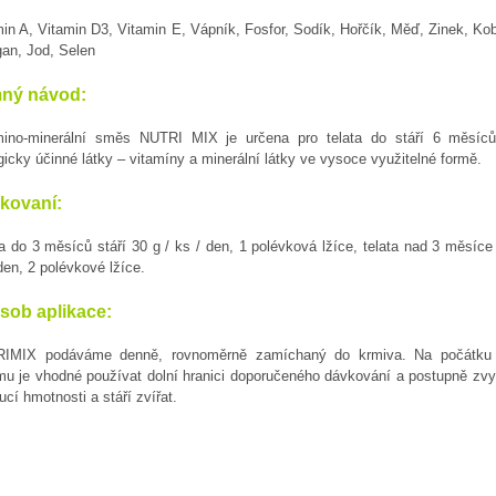
in A, Vitamin D3, Vitamin E, Vápník, Fosfor, Sodík, Hořčík, Měď, Zinek, Kob
an, Jod, Selen
ný návod:
mino-minerální směs NUTRI MIX je určena pro telata do stáří 6 měsíc
gicky účinné látky – vitamíny a minerální látky ve vysoce využitelné formě.
kovaní:
a do 3 měsíců stáří 30 g / ks / den, 1 polévková lžíce, telata nad 3 měsíce 
den, 2 polévkové lžíce.
sob aplikace:
IMIX podáváme denně, rovnoměrně zamíchaný do krmiva. Na počátku
mu je vhodné používat dolní hranici doporučeného dávkování a postupně zvy
ucí hmotnosti a stáří zvířat.