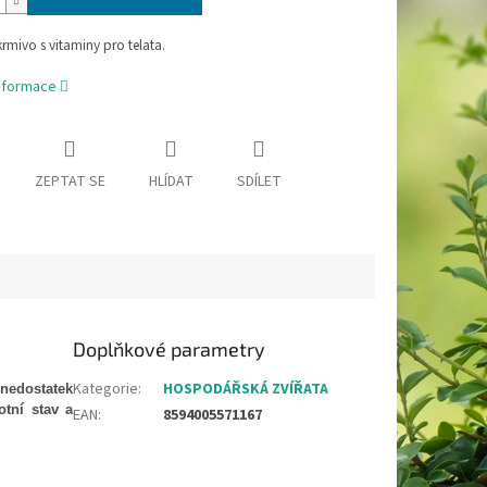
krmivo s vitaminy pro telata.
informace
ZEPTAT SE
HLÍDAT
SDÍLET
Doplňkové parametry
Kategorie
:
HOSPODÁŘSKÁ ZVÍŘATA
nedostatek
otní stav a
EAN
:
8594005571167