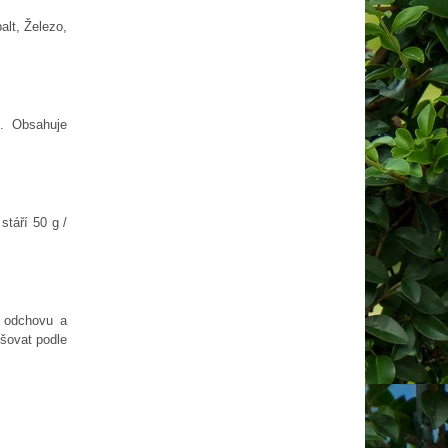
alt, Železo,
ů. Obsahuje
stáří 50 g /
 odchovu a
šovat podle