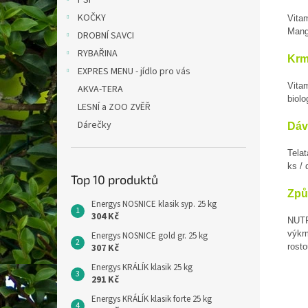
PSI
KOČKY
Vitam
Mang
DROBNÍ SAVCI
RYBAŘINA
Krm
EXPRES MENU - jídlo pro vás
Vita
AKVA-TERA
biolo
LESNÍ a ZOO ZVĚŘ
Dárečky
Dáv
Telat
ks / 
Top 10 produktů
Způ
Energys NOSNICE klasik syp. 25 kg
304 Kč
NUTR
výkr
Energys NOSNICE gold gr. 25 kg
307 Kč
rosto
Energys KRÁLÍK klasik 25 kg
291 Kč
Energys KRÁLÍK klasik forte 25 kg