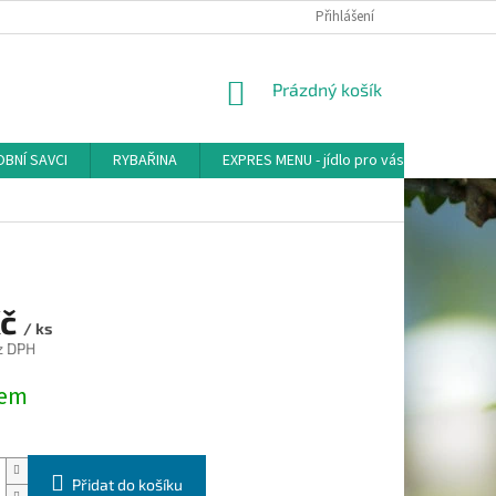
Přihlášení
NÁKUPNÍ
Prázdný košík
KOŠÍK
BNÍ SAVCI
RYBAŘINA
EXPRES MENU - jídlo pro vás
AKVA-
Kč
/ ks
z DPH
dem
Přidat do košíku