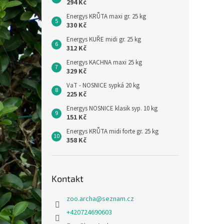
294 Kč
Energys KRŮTA maxi gr. 25 kg
330 Kč
Energys KUŘE midi gr. 25 kg
312 Kč
Energys KACHNA maxi 25 kg
329 Kč
VaT - NOSNICE sypká 20 kg
225 Kč
Energys NOSNICE klasik syp. 10 kg
151 Kč
Energys KRŮTA midi forte gr. 25 kg
358 Kč
Kontakt
zoo.archa
@
seznam.cz
+420724690603