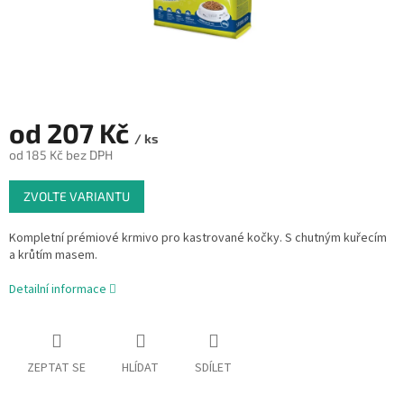
od
207 Kč
/ ks
od
185 Kč
bez DPH
Měrná
ZVOLTE VARIANTU
cena:
Kompletní prémiové krmivo pro kastrované kočky. S chutným kuřecím
a krůtím masem.
Detailní informace
ZEPTAT SE
HLÍDAT
SDÍLET