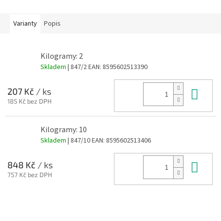
Varianty
Popis
Kilogramy: 2
Skladem
| 847/2
EAN:
8595602513390
Do 
207 Kč
/ ks
185 Kč bez DPH
Kilogramy: 10
Skladem
| 847/10
EAN:
8595602513406
Do 
848 Kč
/ ks
757 Kč bez DPH
Z