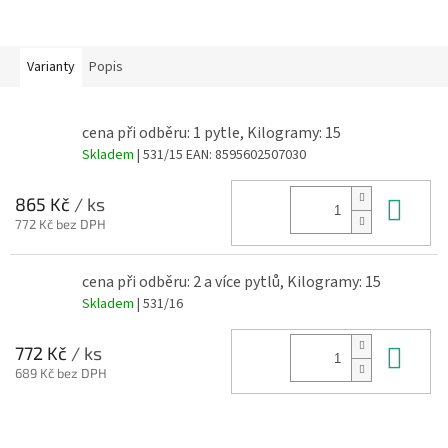
Varianty
Popis
cena při odběru: 1 pytle, Kilogramy: 15
Skladem
| 531/15
EAN:
8595602507030
Do 
865 Kč
/ ks
772 Kč bez DPH
cena při odběru: 2 a více pytlů, Kilogramy: 15
Skladem
| 531/16
Do 
772 Kč
/ ks
689 Kč bez DPH