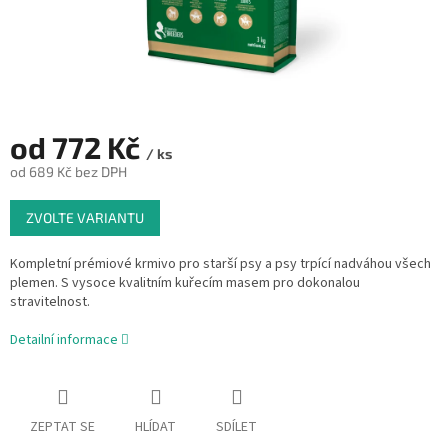
od
772 Kč
/ ks
od
689 Kč
bez DPH
Měrná
ZVOLTE VARIANTU
cena:
Kompletní prémiové krmivo pro starší psy a psy trpící nadváhou všech
plemen. S vysoce kvalitním kuřecím masem pro dokonalou
stravitelnost.
Detailní informace
ZEPTAT SE
HLÍDAT
SDÍLET