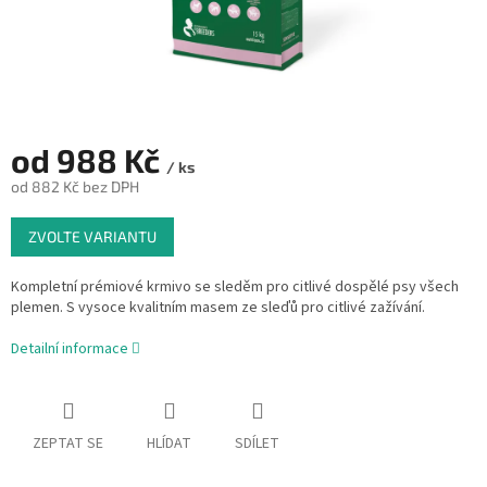
od
988 Kč
/ ks
od
882 Kč
bez DPH
Měrná
ZVOLTE VARIANTU
cena:
Kompletní prémiové krmivo se sleděm pro citlivé dospělé psy všech
plemen. S vysoce kvalitním masem ze sleďů pro citlivé zažívání.
Detailní informace
ZEPTAT SE
HLÍDAT
SDÍLET