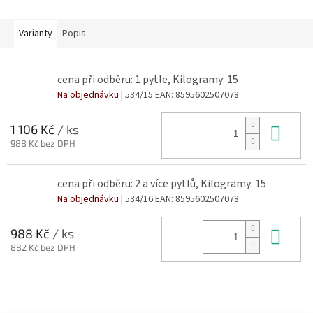
Varianty
Popis
cena při odběru: 1 pytle, Kilogramy: 15
Na objednávku
| 534/15
EAN:
8595602507078
Do 
1 106 Kč
/ ks
988 Kč bez DPH
cena při odběru: 2 a více pytlů, Kilogramy: 15
Na objednávku
| 534/16
EAN:
8595602507078
Do 
988 Kč
/ ks
882 Kč bez DPH
Z