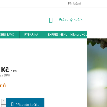
Přihlášení
NÁKUPNÍ
Prázdný košík
KOŠÍK
BNÍ SAVCI
RYBAŘINA
EXPRES MENU - jídlo pro vás
AKVA-
 Kč
/ ks
ez DPH
dnů
Přidat do košíku