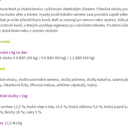
Horse Mash je chutné krmivo s příznivým dietetickým účinkem. Pšeničné otruby po
ou funkci střev a trávení. Vysoký podíl lněného semene zase pomáhá zajistit pěkn
 Mash je určen převážně pro koně, kteří se zotavují po nemoci nebo operaci. Dále 
portovní koně, u kterých urychluje regeneraci po náročném tréninku. Pozitivní úči
v době línání nebo v zimním období.
ování
vání v kg na den:
 dávka 0.4 (kůň 200 kg) / 0.8 (kůň 400 kg) / 1.2 (kůň 600 kg)
ení
čné otruby, vločkované lněné semeno, vločky ječmene, vločky kukuřice, sušené ja
ky, čekankové řízky, třtinová melasa, uhličitan vápenatý, byliny.
tické složky v 1kg:
 protein 12,5 %; hrubé oleje a tuky 10,0 %; hrubá vláknina 9,0 %; hrubý popel 6,
%; škroby 26 %; cukry 5 %.
ie:
12,5 MJ/kg