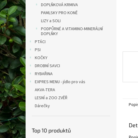
n
DOPLŇKOVÁ KRMIVA
e
PAMLSKY PRO KONĚ
l
LIZY a SOLI
PODPŮRNÉ A VITAMINO-MINERÁLNÍ
DOPLŇKY
PTÁCI
PSI
KOČKY
DROBNÍ SAVCI
RYBAŘINA
EXPRES MENU - jídlo pro vás
AKVA-TERA
LESNÍ a ZOO ZVĚŘ
Popi
Dárečky
Det
Top 10 produktů
Popi