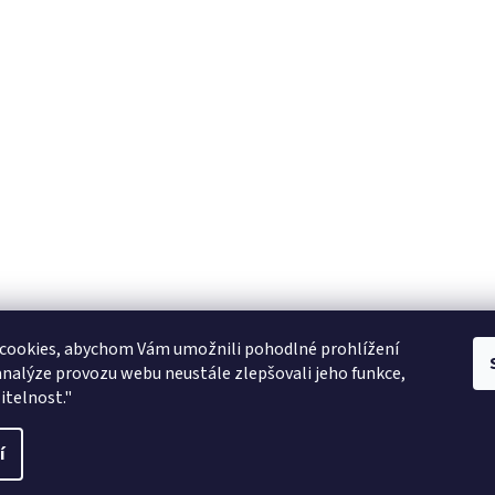
Zboží.cz
facebook zooarcha
Zoo Shop Archa
cookies, abychom Vám umožnili pohodlné prohlížení
analýze provozu webu neustále zlepšovali jeho funkce,
KRMIVA ENERGYS pro koně - GRANULE
itelnost."
ani
í
vit nastavení cookies