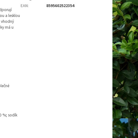
EAN
:
8595602522354
dporují
ou a lesklou
je vhodný
nky má u
blečné
0 %; sodík