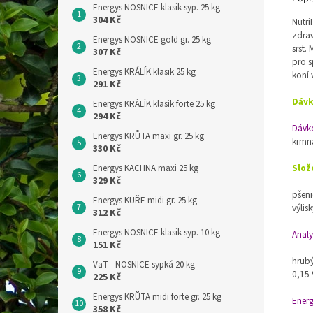
Energys NOSNICE klasik syp. 25 kg
304 Kč
Nutri
zdrav
Energys NOSNICE gold gr. 25 kg
srst.
307 Kč
pro s
Energys KRÁLÍK klasik 25 kg
koní 
291 Kč
Dávk
Energys KRÁLÍK klasik forte 25 kg
294 Kč
Dávko
Energys KRŮTA maxi gr. 25 kg
krmná
330 Kč
Slož
Energys KACHNA maxi 25 kg
329 Kč
pšeni
Energys KUŘE midi gr. 25 kg
výlis
312 Kč
Energys NOSNICE klasik syp. 10 kg
Analy
151 Kč
hrubý
VaT - NOSNICE sypká 20 kg
0,15 
225 Kč
Energys KRŮTA midi forte gr. 25 kg
Energ
358 Kč