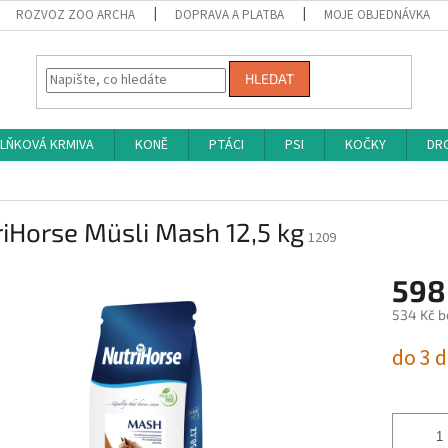
ROZVOZ ZOO ARCHA
DOPRAVA A PLATBA
MOJE OBJEDNÁVKA
HLEDAT
LŇKOVÁ KRMIVA
KONĚ
PTÁCI
PSI
KOČKY
DRO
iHorse Müsli Mash 12,5 kg
1209
598
534 Kč b
Měrná
do 3 
cena: