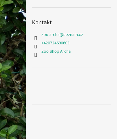
Kontakt
zoo.archa
@
seznam.cz
+420724690603
Zoo Shop Archa