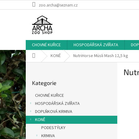
Přejít
zoo.archa@seznam.cz
na
obsah
CHOVNÉ KUŘICE
HOSPODÁŘSKÁ ZVÍŘATA
DOP
Domů
KONĚ
NutriHorse Müsli Mash 12,5 kg
P
Nutr
o
Přeskočit
s
Kategorie
kategorie
t
r
CHOVNÉ KUŘICE
a
HOSPODÁŘSKÁ ZVÍŘATA
n
DOPLŇKOVÁ KRMIVA
n
í
KONĚ
p
PODESTÝLKY
a
KRMIVA