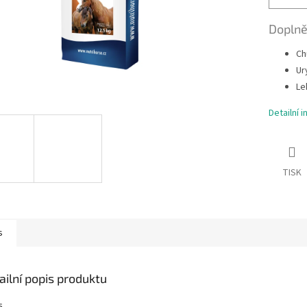
Doplně
Ch
Ur
Le
Detailní 
TISK
s
ailní popis produktu
s