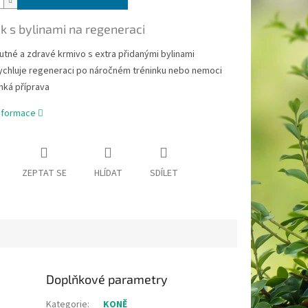
k s bylinami na regeneraci
utné a zdravé krmivo s extra přidanými bylinami
ychluje regeneraci po náročném tréninku nebo nemoci
hká příprava
informace
ZEPTAT SE
HLÍDAT
SDÍLET
Doplňkové parametry
Kategorie
:
KONĚ