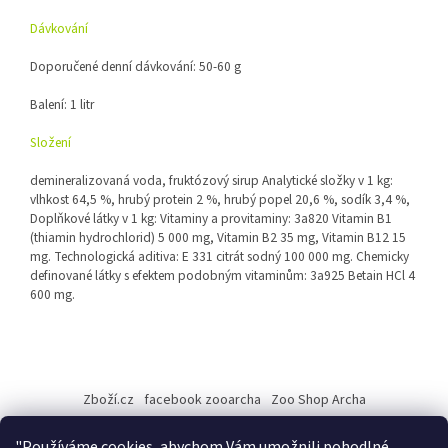
Dávkování
Doporučené denní dávkování: 50-60 g
Balení: 1 litr
Složení
demineralizovaná voda, fruktózový sirup Analytické složky v 1 kg:
vlhkost 64,5 %, hrubý protein 2 %, hrubý popel 20,6 %, sodík 3,4 %,
Doplňkové látky v 1 kg: Vitaminy a provitaminy: 3a820 Vitamin B1
(thiamin hydrochlorid) 5 000 mg, Vitamin B2 35 mg, Vitamin B12 15
mg. Technologická aditiva: E 331 citrát sodný 100 000 mg. Chemicky
definované látky s efektem podobným vitaminům: 3a925 Betain HCl 4
600 mg.
Z
á
Zboží.cz
facebook zooarcha
Zoo Shop Archa
p
a
KRMIVA ENERGYS pro koně - GRANULE
"Používáme cookies, abychom Vám umožnili pohodlné