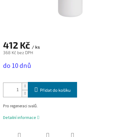
412 Kč
/ ks
368 Kč bez DPH
Měrná
do 10 dnů
cena:
Přidat do košíku
Pro regeneraci svalů.
Detailní informace