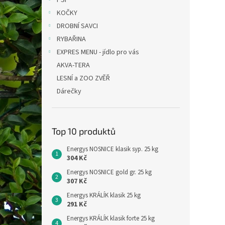
PSI
KOČKY
DROBNÍ SAVCI
RYBAŘINA
EXPRES MENU - jídlo pro vás
AKVA-TERA
LESNÍ a ZOO ZVĚŘ
Dárečky
Top 10 produktů
Energys NOSNICE klasik syp. 25 kg
304 Kč
Energys NOSNICE gold gr. 25 kg
307 Kč
Energys KRÁLÍK klasik 25 kg
291 Kč
Energys KRÁLÍK klasik forte 25 kg