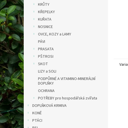
n
KRŮTY
e
KŘEPELKY
l
KUŘATA
NOSNICE
OVCE, KOZY a LAMY
PÁVI
PRASATA
PŠTROSI
SKOT
Varia
LIZY a SOLI
PODPŮRNÉ A VITAMINO-MINERÁLNÍ
DOPLŇKY
OCHRANA
POTŘEBY pro hospodářská zvířata
DOPLŇKOVÁ KRMIVA
KONĚ
PTÁCI