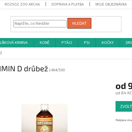
ROZVOZ ZOO ARCHA
DOPRAVA A PLATBA
MOJE OBJEDNÁVKA
HLEDAT
LŇKOVÁ KRMIVA
KONĚ
PTÁCI
PSI
KOČKY
DRO
ež
IMIN D drůbež
1464/500
od
od
84 Kč
Měrná
ZVOLT
cena:
Podpora imu