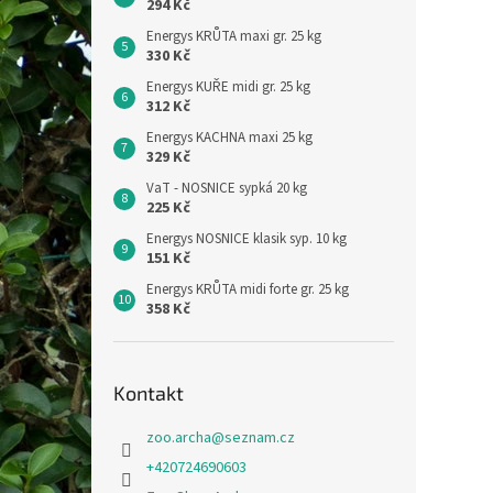
294 Kč
Energys KRŮTA maxi gr. 25 kg
330 Kč
Energys KUŘE midi gr. 25 kg
312 Kč
Energys KACHNA maxi 25 kg
329 Kč
VaT - NOSNICE sypká 20 kg
225 Kč
Energys NOSNICE klasik syp. 10 kg
151 Kč
Energys KRŮTA midi forte gr. 25 kg
358 Kč
Kontakt
zoo.archa
@
seznam.cz
+420724690603