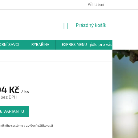
Přihlášení
NÁKUPNÍ
Prázdný košík
KOŠÍK
BNÍ SAVCI
RYBAŘINA
EXPRES MENU - jídlo pro vás
AKVA-
94 Kč
/ ks
bez DPH
E VARIANTU
nitního systému a zvýšení užitkovosti