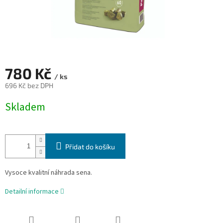
780 Kč
/ ks
696 Kč bez DPH
Měrná
Skladem
cena:
Přidat do košíku
Vysoce kvalitní náhrada sena.
Detailní informace