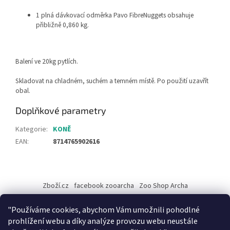
1 plná dávkovací odměrka Pavo FibreNuggets obsahuje
přibližně 0,860 kg.
Balení ve 20kg pytlích.
Skladovat na chladném, suchém a temném místě. Po použití uzavřít
obal.
Doplňkové parametry
Kategorie
:
KONĚ
EAN
:
8714765902616
Z
á
Zboží.cz
facebook zooarcha
Zoo Shop Archa
p
a
KRMIVA ENERGYS pro koně - GRANULE
"Používáme cookies, abychom Vám umožnili pohodlné
t
prohlížení webu a díky analýze provozu webu neustále
í