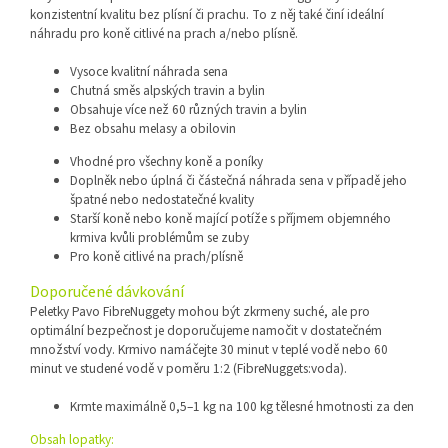
konzistentní kvalitu bez plísní či prachu. To z něj také činí ideální
náhradu pro koně citlivé na prach a/nebo plísně.
Vysoce kvalitní náhrada sena
Chutná směs alpských travin a bylin
Obsahuje více než 60 různých travin a bylin
Bez obsahu melasy a obilovin
Vhodné pro všechny koně a poníky
Doplněk nebo úplná či částečná náhrada sena v případě jeho
špatné nebo nedostatečné kvality
Starší koně nebo koně mající potíže s příjmem objemného
krmiva kvůli problémům se zuby
Pro koně citlivé na prach/plísně
Doporučené dávkování
Peletky Pavo FibreNuggety mohou být zkrmeny suché, ale pro
optimální bezpečnost je doporučujeme namočit v dostatečném
množství vody. Krmivo namáčejte 30 minut v teplé vodě nebo 60
minut ve studené vodě v poměru 1:2 (FibreNuggets:voda).
Krmte maximálně 0,5–1 kg na 100 kg tělesné hmotnosti za den
Obsah lopatky: