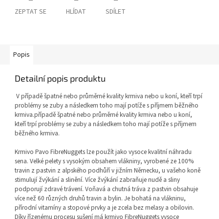
ZEPTAT SE
HLÍDAT
SDÍLET
Popis
Detailní popis produktu
V případě špatné nebo průměrné kvality krmiva nebo u koní, kteří trpí
problémy se zuby a následkem toho mají potíže s příjmem běžného
krmiva.případě špatné nebo průměrné kvality krmiva nebo u koní,
kteří trpí problémy se zuby a následkem toho mají potíže s příjmem
běžného krmiva.
Krmivo Pavo FibreNuggets lze použít jako vysoce kvalitní náhradu
sena. Velké pelety s vysokým obsahem vlákniny, vyrobené ze 100%
travin z pastvin z alpského podhůří v jižním Německu, u vašeho koně
stimulují žvýkání a slinění. Více žvýkání zabraňuje nudě a sliny
podporují zdravé trávení. Voňavá a chutná tráva z pastvin obsahuje
více než 60 různých druhů travin a bylin. Je bohatá na vlákninu,
přírodní vitamíny a stopové prvky a je zcela bez melasy a obilovin.
Díky řízenému procesu sušení má krmivo FibreNuggets vysoce