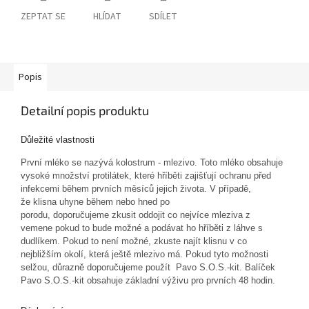
ZEPTAT SE
HLÍDAT
SDÍLET
Popis
Detailní popis produktu
Důležité vlastnosti
První mléko se nazývá kolostrum - mlezivo. Toto mléko obsahuje
vysoké množství protilátek, které hříběti zajišťují ochranu před
infekcemi během prvních měsíců jejich života. V případě,
že klisna uhyne během nebo hned po
porodu, doporučujeme zkusit oddojit co nejvíce mleziva z
vemene pokud to bude možné a podávat ho hříběti z láhve s
dudlíkem. Pokud to není možné, zkuste najít klisnu v co
nejbližším okolí, která ještě mlezivo má. Pokud tyto možnosti
selžou, důrazně doporučujeme použít Pavo S.O.S.-kit. Balíček
Pavo S.O.S.-kit obsahuje základní výživu pro prvních 48 hodin.