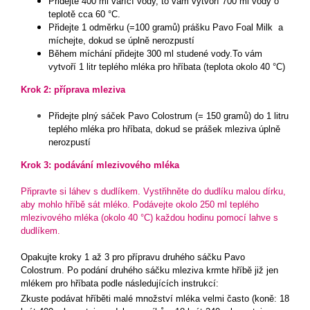
Přidejte 400 ml vařící vody, to vám vytvoří 700 ml vody o
teplotě cca 60 °C.
Přidejte 1 odměrku (=100 gramů) prášku Pavo Foal Milk a
míchejte, dokud se úplně nerozpustí
Během míchání přidejte 300 ml studené vody.To vám
vytvoří 1 litr teplého mléka pro hříbata (teplota okolo 40 °C)
Krok 2: příprava mleziva
Přidejte plný sáček Pavo Colostrum (= 150 gramů) do 1 litru
teplého mléka pro hříbata, dokud se prášek mleziva úplně
nerozpustí
Krok 3: podávání mlezivového mléka
Připravte si láhev s dudlíkem. Vystřihněte do dudlíku malou dírku,
aby mohlo hříbě sát mléko.
Podávejte okolo 250 ml teplého
mlezivového mléka (okolo 40 °C) každou hodinu pomocí lahve s
dudlíkem.
Opakujte kroky 1 až 3 pro přípravu druhého sáčku Pavo
Colostrum. Po podání druhého sáčku mleziva krmte hříbě již jen
mlékem pro hříbata podle následujících instrukcí:
Zkuste podávat hříběti malé množství mléka velmi často (koně: 18