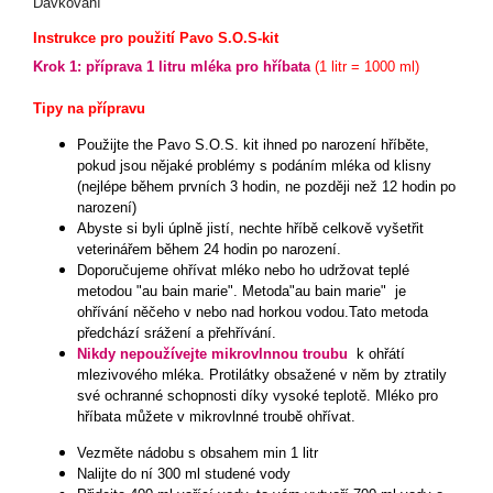
Dávkování
Instrukce pro použití Pavo S.O.S-kit
Krok 1: příprava 1 litru mléka pro hříbata
(1 litr = 1000 ml)
Tipy na přípravu
Použijte the Pavo S.O.S. kit ihned po narození hříběte,
pokud jsou nějaké problémy s podáním mléka od klisny
(nejlépe během prvních 3 hodin, ne později než 12 hodin po
narození)
Abyste si byli úplně jistí, nechte hříbě celkově vyšetřit
veterinářem během 24 hodin po narození.
Doporučujeme ohřívat mléko nebo ho udržovat teplé
metodou "au bain marie". Metoda"au bain marie" je
ohřívání něčeho v nebo nad horkou vodou.Tato metoda
předchází srážení a přehřívání.
Nikdy nepoužívejte mikrovlnnou troubu
k ohřátí
mlezivového mléka. Protilátky obsažené v něm by ztratily
své ochranné schopnosti díky vysoké teplotě. Mléko pro
hříbata můžete v mikrovlnné troubě ohřívat.
Vezměte nádobu s obsahem min 1 litr
Nalijte do ní 300 ml studené vody