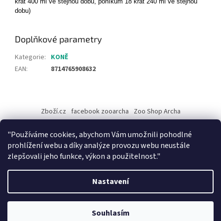
krát 400 ml ve stejnou dobu, poníkům 18 krát 240 ml ve stejnou
dobu)
Doplňkové parametry
Kategorie
:
KONĚ
EAN
:
8714765908632
Z
á
Zboží.cz
facebook zooarcha
Zoo Shop Archa
p
a
KRMIVA ENERGYS pro koně - GRANULE
"Používáme cookies, abychom Vám umožnili pohodlné
t
prohlížení webu a díky analýze provozu webu neustále
í
zlepšovali jeho funkce, výkon a použitelnost."
Vytvořil Shoptet
Nastavení
Při objednávce zboží na našem eshopu s osobním vyzvednutím na
Copyright 2026
ZooArcha
. Všechna práva vyhrazena.
Upravit
prodejně v Kadani je důležité vyčkat na potvrzovací email od našeho
Souhlasím
nastavení cookies
pracovníka !!! Děkujeme za pochopení.