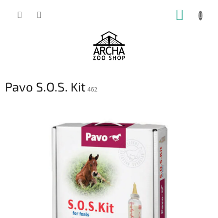
Přejít
NÁKUP
na
obsah
KOŠÍK
Pavo S.O.S. Kit
462