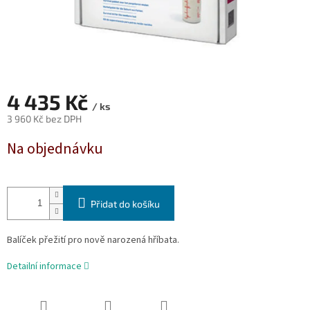
4 435 Kč
/ ks
3 960 Kč bez DPH
Měrná
Na objednávku
cena:
Přidat do košíku
Balíček přežití pro nově narozená hříbata.
Detailní informace