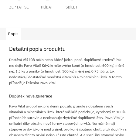
ZEPTAT SE
HLÍDAT
SDÍLET
Popis
Detailní popis produktu
Dostává Váš kůň málo nebo žádné jádro, popř. doplňkové krmivo? Pak
mu dejte Pavo Vital! Když krmíte svého koně (o hmotnosti 600 kg) méně
než 1,5 kg a poníky (o hmotnosti 300 kg) méně než 0,75 jádra, tak
nedostávají dostatečné množství vitaminů a minerálních látek. V tomto
případě je řešením Pavo Vital.
Doplněk nové generace
Pavo Vital je doplněk pro denní použití: granule s obsahem všech
vitaminů a minerálních látek, které váš kůň potřebuje, vyrobený ze 100%
přírodních surovin a neobsahuje zbytečné doplňkové látky. Pavo Vital je
unikátní díky obsahu nové formy stopových prvků. Normálně mají
stopové prvky jako je měď a zinek pro koně špatnou chuť, a tak doplňky s
obsahem těchto prvků nejsou často chutné. Ale speciální stopové prvky