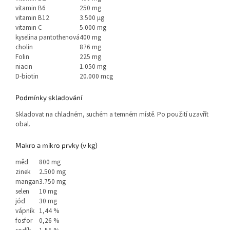
vitamin B6
250 mg
vitamin B12
3.500 µg
vitamin C
5.000 mg
kyselina pantothenová
400 mg
cholin
876 mg
Folin
225 mg
niacin
1.050 mg
D-biotin
20.000 mcg
Podmínky skladování
Skladovat na chladném, suchém a temném místě. Po použití uzavřít
obal.
Makro a mikro prvky (v kg)
měď
800 mg
zinek
2.500 mg
mangan
3.750 mg
selen
10 mg
jód
30 mg
vápník
1,44 %
fosfor
0,26 %