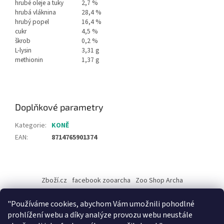
hrubé oleje a tuky
2,7 %
hrubá vláknina
28,4 %
hrubý popel
16,4 %
cukr
4,5 %
škrob
0,2 %
L-lysin
3,31 g
methionin
1,37 g
Doplňkové parametry
Kategorie
:
KONĚ
EAN
:
8714765901374
Z
á
Zboží.cz
facebook zooarcha
Zoo Shop Archa
p
a
KRMIVA ENERGYS pro koně - GRANULE
"Používáme cookies, abychom Vám umožnili pohodlné
t
prohlížení webu a díky analýze provozu webu neustále
í