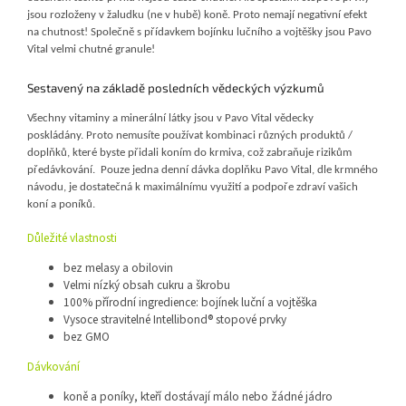
jsou rozloženy v žaludku (ne v hubě) koně. Proto nemají negativní efekt
na chutnost! Společně s přídavkem bojínku lučního a vojtěšky jsou Pavo
Vital velmi chutné granule!
Sestavený na základě posledních vědeckých výzkumů
Všechny vitaminy a minerální látky jsou v Pavo Vital vědecky
poskládány. Proto nemusíte používat kombinaci různých produktů /
doplňků, které byste přidali koním do krmiva, což zabraňuje rizikům
předávkování. Pouze jedna denní dávka doplňku Pavo Vital, dle krmného
návodu, je dostatečná k maximálnímu využití a podpoře zdraví vašich
koní a poníků.
Důležité vlastnosti
bez melasy a obilovin
Velmi nízký obsah cukru a škrobu
100% přírodní ingredience: bojínek luční a vojtěška
Vysoce stravitelné Intellibond® stopové prvky
bez GMO
Dávkování
koně a poníky, kteří dostávají málo nebo žádné jádro