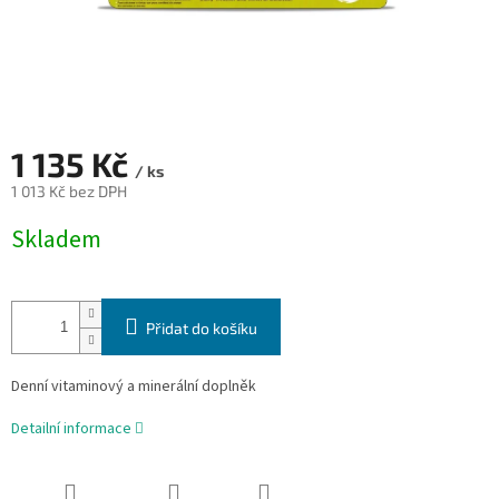
1 135 Kč
/ ks
1 013 Kč bez DPH
Měrná
Skladem
cena:
Přidat do košíku
Denní vitaminový a minerální doplněk
Detailní informace