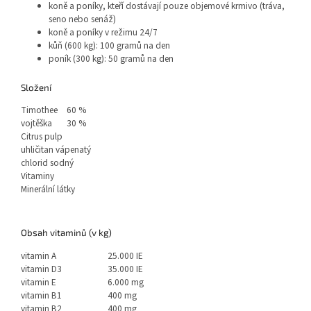
koně a poníky, kteří dostávají pouze objemové krmivo (tráva,
seno nebo senáž)
koně a poníky v režimu 24/7
kůň (600 kg): 100 gramů na den
poník (300 kg): 50 gramů na den
Složení
Timothee
60 %
vojtěška
30 %
Citrus pulp
uhličitan vápenatý
chlorid sodný
Vitaminy
Minerální látky
Obsah vitaminů (v kg)
vitamin A
25.000 IE
vitamin D3
35.000 IE
vitamin E
6.000 mg
vitamin B1
400 mg
vitamin B2
400 mg