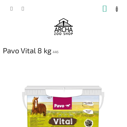
Přejít
NÁKUP
na
obsah
KOŠÍK
Pavo Vital 8 kg
446