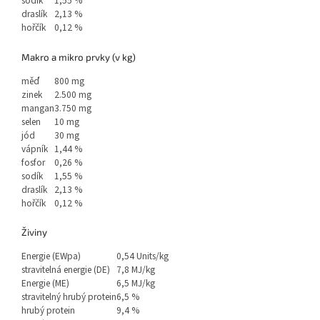
sodík
1,55 %
draslík
2,13 %
hořčík
0,12 %
Makro a mikro prvky (v kg)
měď
800 mg
zinek
2.500 mg
mangan
3.750 mg
selen
10 mg
jód
30 mg
vápník
1,44 %
fosfor
0,26 %
sodík
1,55 %
draslík
2,13 %
hořčík
0,12 %
Živiny
Energie (EWpa)
0,54 Units/kg
stravitelná energie (DE)
7,8 MJ/kg
Energie (ME)
6,5 MJ/kg
stravitelný hrubý protein
6,5 %
hrubý protein
9,4 %