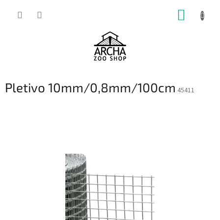
Přejít
NÁKUP
na
obsah
KOŠÍK
Pletivo 10mm/0,8mm/100cm
45411