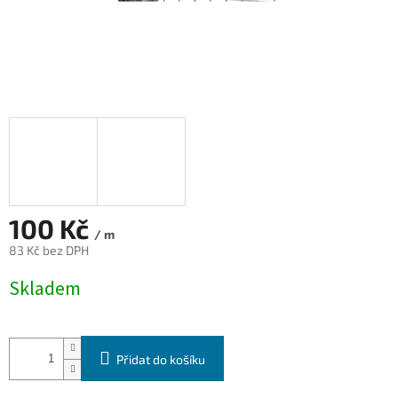
100 Kč
/ m
83 Kč bez DPH
Měrná
Skladem
cena:
Přidat do košíku