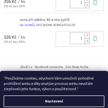
Do 
356 Kč
/ ks
318 Kč bez DPH
cena při odběru: 40 a více pytlů
do 10 dnů
| 347/26
EAN:
8594210721135
Do 
326 Kč
/ ks
291 Kč bez DPH
Z
á
Zboží.cz
facebook zooarcha
Zoo Shop Archa
p
a
KRMIVA ENERGYS pro koně - GRANULE
"Používáme cookies, abychom Vám umožnili pohodlné
t
prohlížení webu a díky analýze provozu webu neustále
í
zlepšovali jeho funkce, výkon a použitelnost."
Vytvořil Shoptet
Nastavení