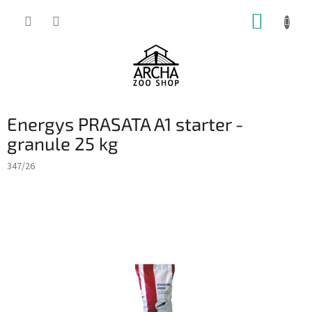
Přejít
NÁKUP
na
obsah
KOŠÍK
Energys PRASATA A1 starter -
granule 25 kg
347/26